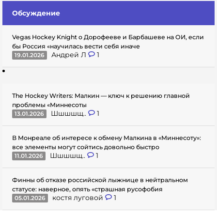
Обсуждение
Vegas Hockey Knight о Дорофееве и Барбашеве на ОИ, если
бы Россия «научилась вести себя иначе
Андрей Л
1
19.01.2026
The Hockey Writers: Малкин — ключ к решению главной
проблемы «Миннесоты
Шшшшщ..
1
13.01.2026
В Монреале об интересе к обмену Малкина в «Миннесоту»:
все элементы могут сойтись довольно быстро
Шшшшщ..
1
11.01.2026
Финны об отказе российской лыжнице в нейтральном
статусе: наверное, опять «страшная русофобия
костя луговой
1
05.01.2026