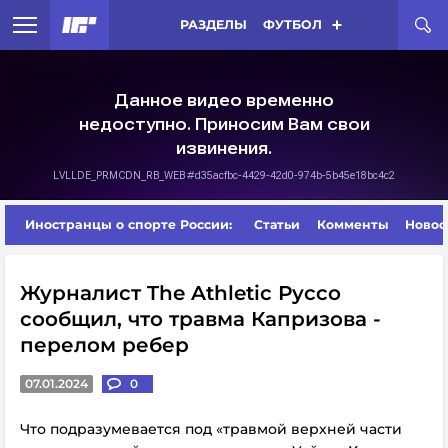
РАЗДЕЛЫ
ФУТБОЛ
Иностранцы о спорте России:
Статьи
Комменты
Новос
Журналист The Athletic Руссо
сообщил, что травма Капризова -
перелом ребер
07.01.2024
0
Что подразумевается под «травмой верхней части