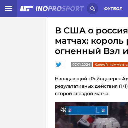
Иностранцы о спорте России:
С
ФУТБОЛ
В США о россия
матчах: король
огненный Вэл 
07.01.2024
Хоккей. коммент
Нападающий «Рейнджерс»
А
результативных действия (1+1) 
второй звездой матча.