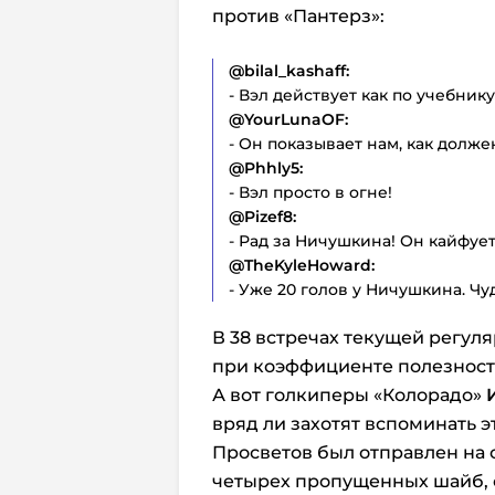
против «Пантерз»:
@bilal_kashaff:
- Вэл действует как по учебнику
@YourLunaOF:
- Он показывает нам, как долже
@Phhly5:
- Вэл просто в огне!
@Pizef8:
- Рад за Ничушкина! Он кайфует
@TheKyleHoward:
- Уже 20 голов у Ничушкина. Чу
В 38 встречах текущей регуля
при коэффициенте полезности
А вот голкиперы «Колорадо»
вряд ли захотят вспоминать э
Просветов был отправлен на 
четырех пропущенных шайб, 