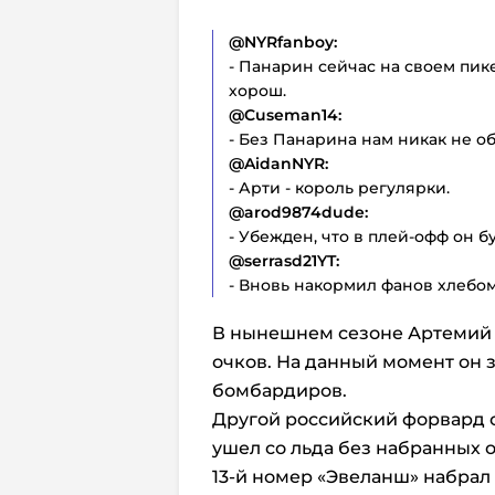
@NYRfanboy:
- Панарин сейчас на своем пик
хорош.
@Cuseman14:
- Без Панарина нам никак не об
@AidanNYR:
- Арти - король регулярки.
@arod9874dude:
- Убежден, что в плей-офф он б
@serrasd21YT:
- Вновь накормил фанов хлебо
В нынешнем сезоне Артемий п
очков. На данный момент он з
бомбардиров.
Другой российский форвард 
ушел со льда без набранных 
13-й номер «Эвеланш» набрал 2 