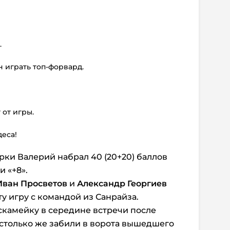
.
н играть топ-форвард.
 от игры.
деса!
рки Валерий набрал 40 (20+20) баллов
 «+8».
Иван Просветов
и
Александр Георгиев
ту игру с командой из Санрайза.
скамейку в середине встречи после
столько же забили в ворота вышедшего