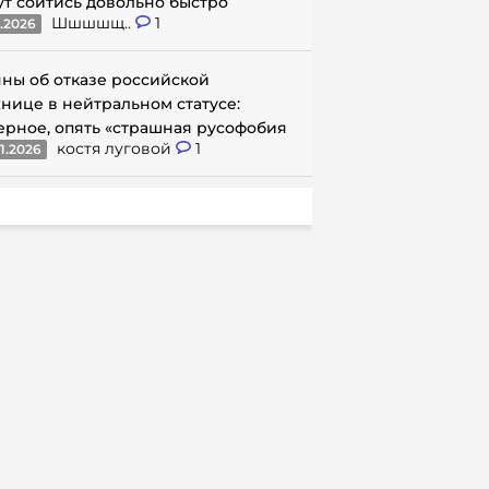
ут сойтись довольно быстро
Шшшшщ..
1
1.2026
ны об отказе российской
нице в нейтральном статусе:
ерное, опять «страшная русофобия
костя луговой
1
1.2026