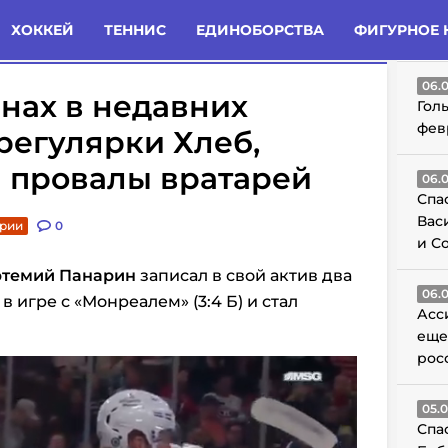
татьи
Комменты
Новости
ХОККЕЙ
ТЕННИС
ЕДИНОБОРСТВА
ФИГУРНОЕ 
ГО
06.
нах в недавних
Гол
фев
 регулярки Хлеб,
и провалы вратарей
06.
Спа
Вас
арии
0
и С
ртемий Панарин
записал в свой актив два
06.
в игре с «Монреалем» (3:4 Б) и стал
Асс
еще
рос
05.
Спа