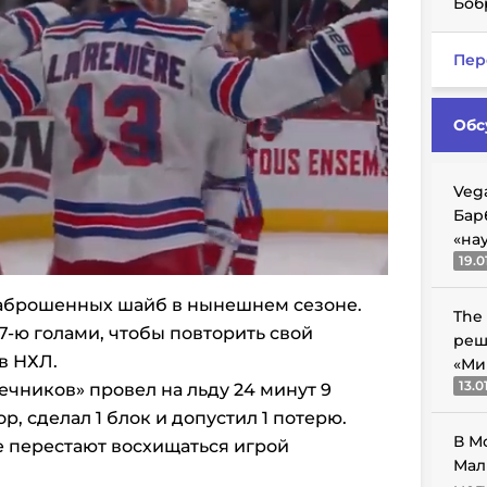
Боб
Пер
Обс
Veg
Бар
«на
19.0
 заброшенных шайб в нынешнем сезоне.
The
7-ю голами, чтобы повторить свой
реш
в НХЛ.
«Ми
13.0
ечников» провел на льду 24 минут 9
ор, сделал 1 блок и допустил 1 потерю.
В М
 перестают восхищаться игрой
Мал