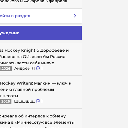
ровского и Аскарова 5 февраля
ейти в раздел
уждение
as Hockey Knight о Дорофееве и
башеве на ОИ, если бы Россия
училась вести себя иначе
Андрей Л
1
1.2026
 Hockey Writers: Малкин — ключ к
ению главной проблемы
ннесоты
Шшшшщ..
1
1.2026
онреале об интересе к обмену
кина в «Миннесоту»: все элементы