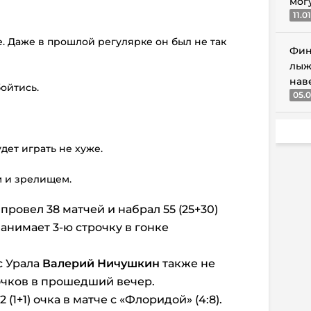
мог
11.0
е. Даже в прошлой регулярке он был не так
Фин
лыж
нав
ойтись.
05.0
удет играть не хуже.
м и зрелищем.
ровел 38 матчей и набрал 55 (25+30)
анимает 3-ю строчку в гонке
с Урала
Валерий Ничушкин
также не
очков в прошедший вечер.
(1+1) очка в матче с «Флоридой» (4:8).