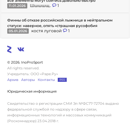
все элементы могут сойтись довольно быстро
Шшшшщ..
1
11.01.2026
Финны об отказе российской лыжнице в нейтральном
статусе: наверное, опять «страшная русофобия
костя луговой
1
05.01.2026
© 2026. InoProSport
All rights reserved.
Учредитель: ООО «Раре.Ру»
Архив
Авторы
Контакты
RSS
Юридическая информация
Свидетельство о регистрации СМИ Эл №ФС77-72704 выдано
федеральной службой по надзору в сфере связи,
информационных технологий и массовых коммуникаций
(Роскомнадзор) 23.04.2018 г.