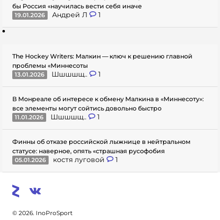
бы Россия «научилась вести себя иначе
Андрей Л
1
19.01.2026
The Hockey Writers: Малкин — ключ к решению главной
проблемы «Миннесоты
Шшшшщ..
1
13.01.2026
В Монреале об интересе к обмену Малкина в «Миннесоту»:
все элементы могут сойтись довольно быстро
Шшшшщ..
1
11.01.2026
Финны об отказе российской лыжнице в нейтральном
статусе: наверное, опять «страшная русофобия
костя луговой
1
05.01.2026
© 2026. InoProSport