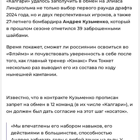
«Калгари» удалось заполучить в обмен на Элиаса
Линдхольма не только выбор первого раунда драфта
2024 года, но и двух перспективных игроков, а также
27-летнего бомбардира
Андрея Кузьменко
, который
в прошлом сезоне отметился 39 заброшенными
шайбами.
Время покажет, сможет ли россиянин освоиться во
«Флэймз» и почувствовать уверенность в себе после
того, как главный тренер «Кэнакс» Рик Токкет
несколько раз выводил его из состава по ходу
нынешней кампании.
Известно, что в контракте Кузьменко прописан
запрет на обмен в 12 команд (в их числе «Калгари»), и
он должен был дать согласие на этот шаг «косаток».
«Мы впечатлены его набором навыков, его
действиями в большинстве, способностью
Андрея забивать голы с любой точки на льду. У