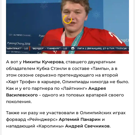
А вот у
Никиты Кучерова
, ставшего двукратным
обладателем Кубка Стэнли в составе «Тампы», а в
этом сезоне серьезно претендующего на второй
«Харт Трофи» в карьере, Олимпиады никогда не было.
Как и у его партнера по «Лайтнинг»
Андрея
Василевского
– одного из топовых вратарей своего
поколения.
Также ни разу не участвовали в Олимпийских играх
форвард «Рейнджерс»
Артемий Панарин
и
нападающий «Каролины»
Андрей Свечников
.