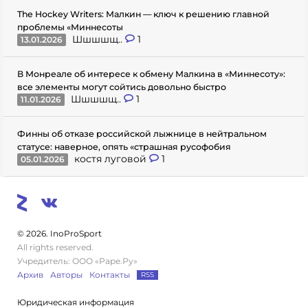
The Hockey Writers: Малкин — ключ к решению главной
проблемы «Миннесоты
Шшшшщ..
1
13.01.2026
В Монреале об интересе к обмену Малкина в «Миннесоту»:
все элементы могут сойтись довольно быстро
Шшшшщ..
1
11.01.2026
Финны об отказе российской лыжнице в нейтральном
статусе: наверное, опять «страшная русофобия
костя луговой
1
05.01.2026
© 2026. InoProSport
All rights reserved.
Учредитель: ООО «Раре.Ру»
Архив
Авторы
Контакты
RSS
Юридическая информация