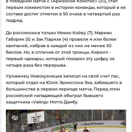
в победном матче с «Аризоной Койотис» (3:1), стал
первым хоккеистом в истории команды, который в ее
составе достиг отметки в 50 очков в четвертый раз
подряд.
До россиянина только Микко Койву (7), Мариан
Габорик (5) и Зак Паризе (4) провели 4 или более
кампаний, набрав в каждой из них не менее 50
баллов. Но, в отличие от этой троицы, Кирилл -
первый «дикарь», который покорил эту цифру за
четыре раза без перерыва.
Уроженец Новокузнецка записал на свой счет пас,
который отдал на Юэля Эрикссона Эка, забившего в
большинстве в первом периоде матча. Перед этим
российский нападающий обыграл бывшего
защитника «Уайлд» Мэтта Дамбу.