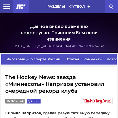
РАЗДЕЛЫ
ФУТБОЛ
Иностранцы о спорте России:
Статьи
Комменты
Новос
The Hockey News: звезда
«Миннесоты» Капризов установил
очередной рекорд клуба
16.02.2024
0
Кирилл Капризов
, сделав результативную передачу