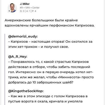
Американские болельщики были крайне
вдохновлены ярчайшим перфомансом Капризова.
@demorizi_eudy:
– Капризов – настоящая оторва! Он охотился за
этим хет-триком – и получил свое.
@A_R_Hey:
– Понравилось то, с какой страстью Капризов
действовал в отборе, чтобы забить последний
гол. Интересно: он в первую очередь хотел хет-
трика, или же желал, чтобы «Миннесота» просто
добралась до 10 заброшенных шайб?
@KingotheSockHop:
– Как же в этом эпизоде с голом Капризова в
пустые ворота я охала, кричала и умоляла