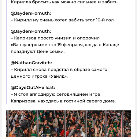
Кирилла бросить как можно сильнее и забить!
@JaydenHomuth:
– Кирилл ну очень хотел забить этот 10-й гол.
@JaydenHomuth:
– Капризов просто унизил и опорочил
«Ванкувер» именно 19 февраля, когда в Канаде
празднуют День семьи.
@NathanGraviteh:
– Кирилл снова предстал в образе самого
ценного игрока «Уайлд».
@DayeOutAHellcat:
– Я стоя аплодирую сегодняшней игре
Капризова, находясь в гостиной своего дома.