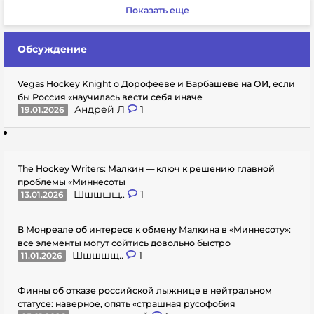
Показать еще
Обсуждение
Vegas Hockey Knight о Дорофееве и Барбашеве на ОИ, если
бы Россия «научилась вести себя иначе
Андрей Л
1
19.01.2026
The Hockey Writers: Малкин — ключ к решению главной
проблемы «Миннесоты
Шшшшщ..
1
13.01.2026
В Монреале об интересе к обмену Малкина в «Миннесоту»:
все элементы могут сойтись довольно быстро
Шшшшщ..
1
11.01.2026
Финны об отказе российской лыжнице в нейтральном
статусе: наверное, опять «страшная русофобия