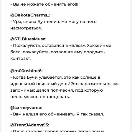
- Вы не можете обменять его!!!
@DakotaCharms_:
- Ура, снова Бучневич. Не могу на него
насмотреться.
@STLBluesMuse:
- Пожалуйста, оставайся в «Блюз». Хоккейные
боги, пожалуйста, позвольте ему продлить
контракт.
@m00nshine6:
- Когда Бучи улыбается, это как солнце в
идеальный пляжный день! Это заразительно, как
запоминающаяся поп-песня, под которую
невозможно не танцевать.
@carneyvoree:
- Вам нельзя его обменивать. Я так сказал.
@TrentJAdams95:
- Я купил кепку перед вторым периодом и