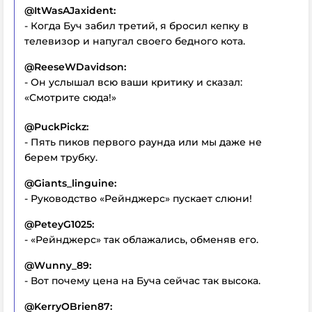
@ItWasAJaxident:
- Когда Буч забил третий, я бросил кепку в
телевизор и напугал своего бедного кота.
@ReeseWDavidson:
- Он услышал всю ваши критику и сказал:
«Смотрите сюда!»
@PuckPickz:
- Пять пиков первого раунда или мы даже не
берем трубку.
@Giants_linguine:
- Руководство «Рейнджерс» пускает слюни!
@PeteyG1025:
- «Рейнджерс» так облажались, обменяв его.
@Wunny_89:
- Вот почему цена на Буча сейчас так высока.
@KerryOBrien87: