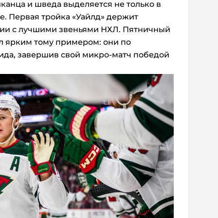
канца и шведа выделяется не только в
ге. Первая тройка «Уайлд» держит
нии с лучшими звеньями НХЛ. Пятничный
л ярким тому примером: они по
да, завершив свой микро-матч победой