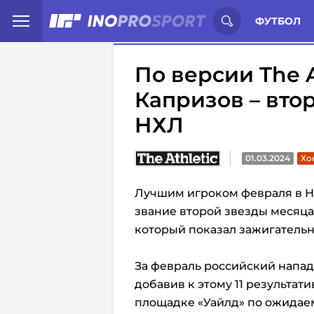
Иностранцы о спорте России:
С
ФУТБОЛ
По версии The A
Капризов – вто
НХЛ
01.03.2024
Хо
Лучшим игроком февраля в Н
звание второй звезды месяца
который показал зажигательн
За февраль российский напад
добавив к этому 11 результат
площадке «Уайлд» по ожидае