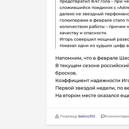
предотвратил 8.47 гола – при ч
сложившийся поединок с «Айле
далеко не звездный перфоман
голкиперами в феврале стало т
количеством работы – причем н
качеству и опасности.
Игорь совершил мощный развор
показал одни из худших цифр во 
Напомним, что в феврале Шес
В текущем сезоне российский
бросков.
Коэффициент надежности Игор
Первой звездой недели, по ве
На втором месте оказался е
Перевод:
betico310
Комментари