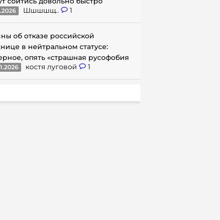
ут сойтись довольно быстро
Шшшшщ..
1
1.2026
ны об отказе российской
нице в нейтральном статусе:
ерное, опять «страшная русофобия
костя луговой
1
1.2026