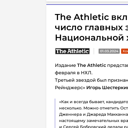
The Athletic в
число главных 
Национальной 
01.03.2024
Хо
Издание
The Athletic
представ
февраля в НХЛ.
Третьей звездой был призна
Рейнджерс»
Игорь Шестерки
«Как и всегда бывает, кандидато
несколько. Можно отметить Ост
Дженнера и Джареда Макканна,
настоящему замечательных вра
и Сергей Бобровский делали ра