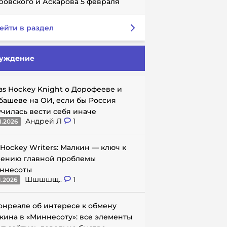
ровского и Аскарова 5 февраля
ейти в раздел
уждение
as Hockey Knight о Дорофееве и
башеве на ОИ, если бы Россия
училась вести себя иначе
Андрей Л
1
1.2026
 Hockey Writers: Малкин — ключ к
ению главной проблемы
ннесоты
Шшшшщ..
1
1.2026
онреале об интересе к обмену
кина в «Миннесоту»: все элементы