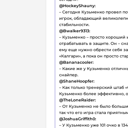
@HockeyShauny:
– Сегодня Кузьменко провел п
игрок, обладающий великолепн
стабильности.
@Bwalker9313:
– Кузьменко – просто хороший иг
отрабатывать в защите. Он – сн
ему еще нужно обрести себя з
«Калгари», а пока он просто ст
@Bananacooler:
– Какие же у Кузьменко отличн
снайпер.
@ShaneHoopfer:
– Как только тренерский штаб 
Кузьменко более эффективно, о
@TheLoneRaider:
– От Кузьменко не было больши
так что его игра стала приятн
@JoshuaGriffith0:
– У Кузьменко уже 101 очко в 13