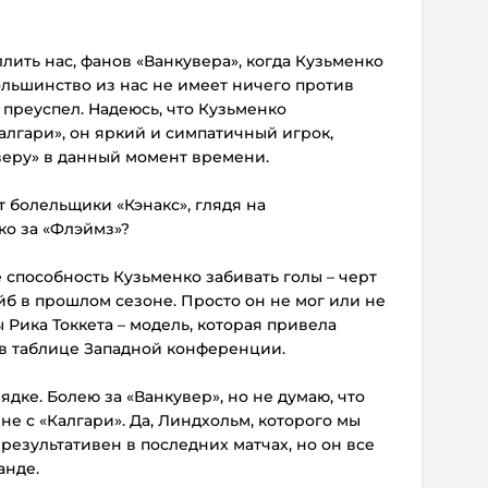
лить нас, фанов «Ванкувера», когда Кузьменко
ольшинство из нас не имеет ничего против
 преуспел. Надеюсь, что Кузьменко
алгари», он яркий и симпатичный игрок,
еру» в данный момент времени.
т болельщики «Кэнакс», глядя на
ко за «Флэймз»?
е способность Кузьменко забивать голы – черт
йб в прошлом сезоне. Просто он не мог или не
 Рика Токкета – модель, которая привела
 в таблице Западной конференции.
рядке. Болею за «Ванкувер», но не думаю, что
не с «Калгари». Да, Линдхольм, которого мы
результативен в последних матчах, но он все
анде.