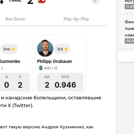
мог
11.0
Фин
лыж
нав
05.0
и канадские болельщики, оставлявшие
 X (Twitter).
вот такую версию Андрея Кузьменко, как