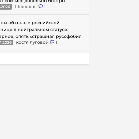
ут сойтись довольно быстро
Шшшшщ..
1
1.2026
ны об отказе российской
нице в нейтральном статусе:
ерное, опять «страшная русофобия
костя луговой
1
1.2026