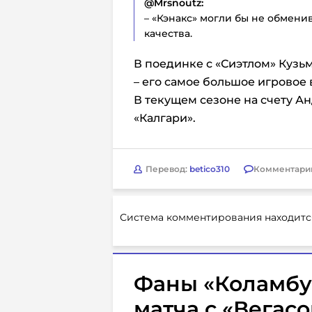
@Mrsnoutz:
– «Кэнакс» могли бы не обмени
качества.
В поединке с «Сиэтлом» Кузьм
– его самое большое игровое 
В текущем сезоне на счету Ан
«Калгари».
Перевод:
betico310
Комментари
Система комментирования находитс
Фаны «Коламбус
матча с «Вегас