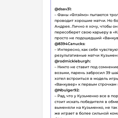
@dsav31:
– Фаны «Флэймз» пытаются трол
проводит хорошие матчи. Но б
Андрея. Лично я хочу, чтобы он
пересоберет свою карьеру в «К
просто не подошедший «Ванкув
@8394Canucks:
– Интересно, как себя чувствую
результативные матчи Кузьмен
@rodmickleburgh:
– Никто не ставит под сомнени
возьми, парень забросил 39 ша
хотел встроиться в модель игры
«Ванкувер» к первым строчкам
@Nbulger92:
– Рад, что у Кузьменко все в по
стоит искать победителя в обме
выменяли на Кузьменко, не так 
же играет в более сильной ком