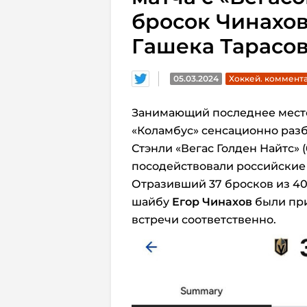
бросок Чинахов
Гашека Тарасо
05.03.2024
Хоккей. коммент
Занимающий последнее мест
«Коламбус» сенсационно раз
Стэнли «Вегас Голден Найтс» (
посодействовали российские
Отразивший 37 бросков из 4
шайбу
Егор Чинахов
были при
встречи соответственно.