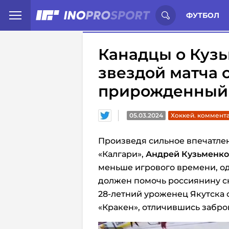
Иностранцы о спорте России:
С
ФУТБОЛ
Канадцы о Кузь
звездой матча с
прирожденный
05.03.2024
Хоккей. коммент
Произведя сильное впечатлен
«Калгари»,
Андрей Кузьменко
меньше игрового времени, о
должен помочь россиянину сн
28-летний уроженец Якутска 
«Кракен», отличившись забр