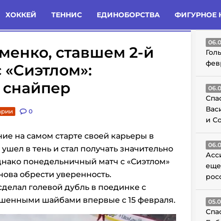
татьи
Комменты
Новости
ХОККЕЙ
ТЕННИС
ЕДИНОБОРСТВА
ФИГУРНОЕ 
ГО
06.
менко, ставшем 2-й
Гол
фев
 «Сиэтлом»:
 снайпер
06.
Спа
Вас
арии
0
и С
ие на самом старте своей карьеры в
06.
ушел в тень и стал получать значительно
Асс
днако понедельничный матч с «Сиэтлом»
еще
ова обрести уверенность.
рос
сделал голевой дубль в поединке с
ошенными шайбами впервые с 15 февраля.
05.
Спа