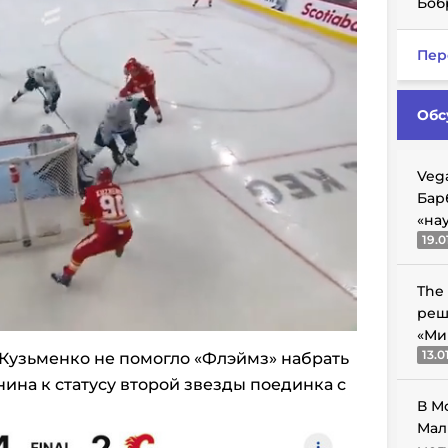
Боб
Пер
Обс
Veg
Бар
«на
19.0
The
реш
«Ми
13.0
Кузьменко не помогло «Флэймз» набрать
ина к статусу второй звезды поединка с
В М
Мал