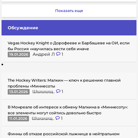
Показать еще
Обсуждение
Vegas Hockey Knight о Дорофееве и Барбашеве на ОИ, если
бы Россия «научилась вести себя иначе
Андрей Л
1
19.01.2026
The Hockey Writers: Малкин — ключ к решению главной
проблемы «Миннесоты
Шшшшщ..
1
13.01.2026
В Монреале об интересе к обмену Малкина в «Миннесоту»:
все элементы могут сойтись довольно быстро
Шшшшщ..
1
11.01.2026
Финны об отказе российской лыжнице в нейтральном