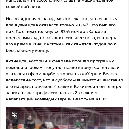
направлении абсолютной славы в Национальной
хоккейной лиге.
Но, оглядываясь назад, можно сказать, что славным
для Кузнецова оказался только 2018-й. Это был его
пик. То, с чем столкнулся 92-й номер «Кэпс» за
пределами льда, оказалось сильнее него, и теперь
его время в «Вашингтоне», как кажется, подошло к
бесславному концу.
Кузнецов, который в феврале прошел программу
помощи игрокам, получил право вернуться на лед и
оказался в фарм-клубе «столичных» «Херши Беарс»
вследствие того, что в субботу «Вашингтон» выставил
его на драфт отказов. И даже в Википедии он теперь
записан как «профессиональный хоккеист,
нападающий команды «Херши Беарс» из АХЛ».