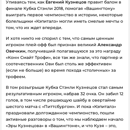
Упиваясь тем, как
Евгений Кузнецов
правит балом в
финале Кубка Стэнли 2018, помогая «Вашингтону»
выиграть первое чемпионство в истории, некоторые
болельщики «Кэпиталз» могли иметь смелые мечты о
том, что их ждет впереди.
И хотя никто не спорил с тем, что самым ценным
игроком плей-офф был признан великий
Александр
Овечкин
, получивший полагавшуюся за это награду
«Конн Смайт Трофи», все так же знали, что партнер и
соотечественник Ови был столь же эффективен
(если не больше) во время похода «столичных» за
трофеем.
В том розыгрыше Кубка Стэнли Кузнецов стал самым
результативным игроком, набрав 32 очка. Он забил 12
голов, в том числе решающую шайбу в овертайме
шестого матча с «Питтсбургом». И пока «Кэпиталз»
праздновали долгожданное чемпионство, пошли
активные разговоры о том, что мы наблюдаем начало
«Эры Кузнецова» в «Вашингтоне», и что Кузя – это,