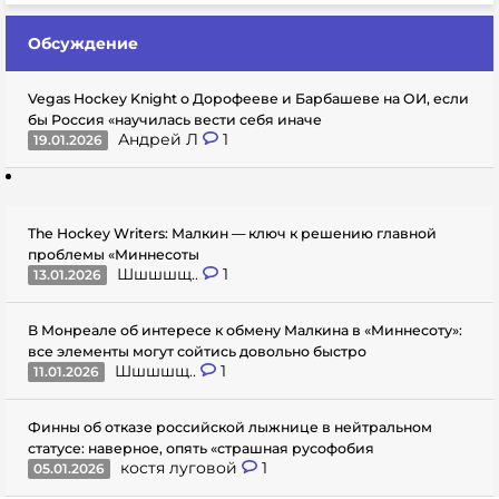
Обсуждение
Vegas Hockey Knight о Дорофееве и Барбашеве на ОИ, если
бы Россия «научилась вести себя иначе
Андрей Л
1
19.01.2026
The Hockey Writers: Малкин — ключ к решению главной
проблемы «Миннесоты
Шшшшщ..
1
13.01.2026
В Монреале об интересе к обмену Малкина в «Миннесоту»:
все элементы могут сойтись довольно быстро
Шшшшщ..
1
11.01.2026
Финны об отказе российской лыжнице в нейтральном
статусе: наверное, опять «страшная русофобия
костя луговой
1
05.01.2026