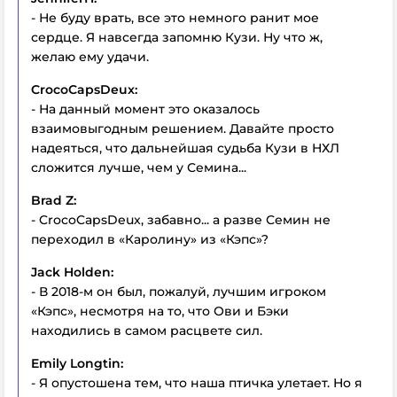
- Не буду врать, все это немного ранит мое
сердце. Я навсегда запомню Кузи. Ну что ж,
желаю ему удачи.
CrocoCapsDeux:
- На данный момент это оказалось
взаимовыгодным решением. Давайте просто
надеяться, что дальнейшая судьба Кузи в НХЛ
сложится лучше, чем у Семина...
Brad Z:
- CrocoCapsDeux, забавно... а разве Семин не
переходил в «Каролину» из «Кэпс»?
Jack Holden:
- В 2018-м он был, пожалуй, лучшим игроком
«Кэпс», несмотря на то, что Ови и Бэки
находились в самом расцвете сил.
Emily Longtin:
- Я опустошена тем, что наша птичка улетает. Но я