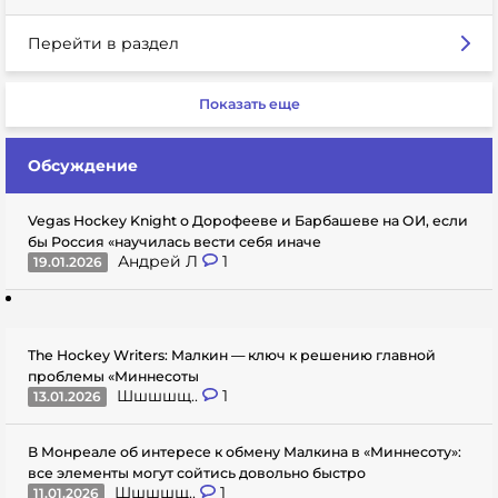
Перейти в раздел
Показать еще
Обсуждение
Vegas Hockey Knight о Дорофееве и Барбашеве на ОИ, если
бы Россия «научилась вести себя иначе
Андрей Л
1
19.01.2026
The Hockey Writers: Малкин — ключ к решению главной
проблемы «Миннесоты
Шшшшщ..
1
13.01.2026
В Монреале об интересе к обмену Малкина в «Миннесоту»:
все элементы могут сойтись довольно быстро
Шшшшщ..
1
11.01.2026