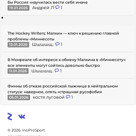
бы Россия «научилась вести себя иначе
Андрей Л
1
19.01.2026
The Hockey Writers: Малкин — ключ к решению главной
проблемы «Миннесоты
Шшшшщ..
1
13.01.2026
В Монреале об интересе к обмену Малкина в «Миннесоту»:
все элементы могут сойтись довольно быстро
Шшшшщ..
1
11.01.2026
Финны об отказе российской лыжнице в нейтральном
статусе: наверное, опять «страшная русофобия
костя луговой
1
05.01.2026
© 2026. InoProSport