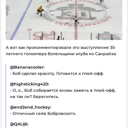
А вот как прокомментировали это выступление 35-
летнего голкипера болельщики клуба из Санрайза:
@Bananacooler:
- Боб сделал красоту. Готовится к плей-офф.
@highsticking420:
- О, о... Боб собирается вновь зажечь в плей-офф,
не так ли? Берегитесь.
@end2end_hockey:
- Отличный сейв Бобровского.
@QALIj6: