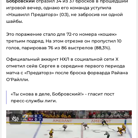
Бобровский
отразил 34 из 37 бросков в прошедший
игровой вечер, однако его команда уступила
«Нэшвилл Предаторз» (0:3), не забросив ни одной
шайбы.
Это поражение стало для 72-го номера «кошек»
третьим подряд. На этом отрезке он пропустил 10
голов, парировав 76 из 86 выстрелов (88,3%).
Официальный аккаунт НХЛ в социальной сети X
отметил сейв Сергея в середине первого периода
матча с «Предаторз» после броска форварда Райана
О′Райлли.
«Ты снова в деле, Бобровский!» - гласит пост
пресс-службы лиги.