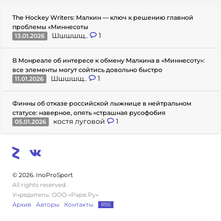
The Hockey Writers: Малкин — ключ к решению главной
проблемы «Миннесоты
Шшшшщ..
1
13.01.2026
В Монреале об интересе к обмену Малкина в «Миннесоту»:
все элементы могут сойтись довольно быстро
Шшшшщ..
1
11.01.2026
Финны об отказе российской лыжнице в нейтральном
статусе: наверное, опять «страшная русофобия
костя луговой
1
05.01.2026
© 2026. InoProSport
All rights reserved.
Учредитель: ООО «Раре.Ру»
Архив
Авторы
Контакты
RSS