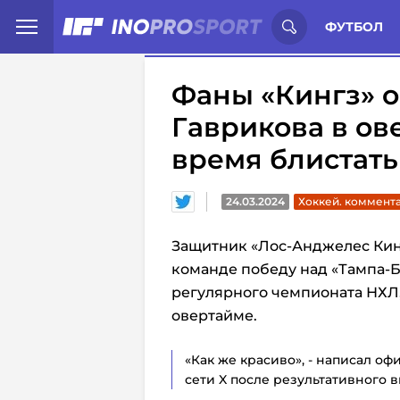
Иностранцы о спорте России:
С
ФУТБОЛ
Фаны «Кингз» о
Гаврикова в ов
время блистать
24.03.2024
Хоккей. коммент
Защитник «Лос-Анджелес Ки
команде победу над «Тампа-Бэ
регулярного чемпионата НХЛ
овертайме.
«Как же красиво», - написал о
сети X после результативного 