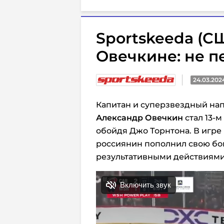
Sportskeeda (С
Овечкине: не п
24.03.202
Капитан и суперзвездный на
Александр Овечкин
стал 13-м
обойдя Джо Торнтона. В игре 
россиянин пополнил свою б
результативными действиями (