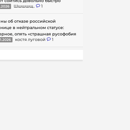
ут сойтись довольно быстро
Шшшшщ..
1
1.2026
ны об отказе российской
нице в нейтральном статусе:
ерное, опять «страшная русофобия
костя луговой
1
1.2026