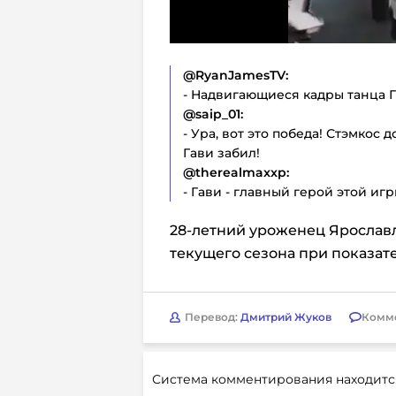
@RyanJamesTV:
- Надвигающиеся кадры танца Г
@saip_01:
- Ура, вот это победа! Стэмкос 
Гави забил!
@therealmaxxp:
- Гави - главный герой этой игр
28-летний уроженец Ярославля
текущего сезона при показате
Перевод:
Дмитрий Жуков
Комм
Система комментирования находитс