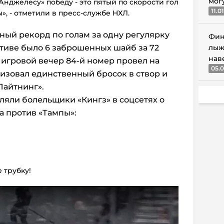
мог
Анджелесу» победу - это пятый по скорости гол
11.0
», - отметили в пресс-службе НХЛ.
ный рекорд по голам за одну регулярку
Фин
ктиве было 6 заброшенных шайб за 72
лыж
нав
 игровой вечер 84-й номер провел на
05.0
ализовал единственный бросок в створ и
Лайтнинг».
ляли болельщики «Кингз» в соцсетях о
а против «Тампы»:
е трубку!