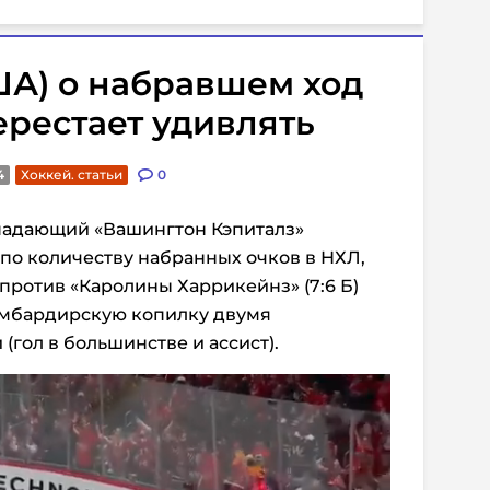
ША) о набравшем ход
ерестает удивлять
4
Хоккей. статьи
0
падающий «Вашингтон Кэпиталз»
 по количеству набранных очков в НХЛ,
против «Каролины Харрикейнз» (7:6 Б)
омбардирскую копилку двумя
гол в большинстве и ассист).