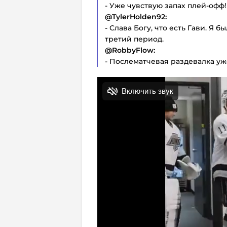
- Уже чувствую запах плей-офф!
@TylerHolden92:
- Слава Богу, что есть Гави. Я 
третий период.
@RobbyFlow:
- Послематчевая раздевалка уж