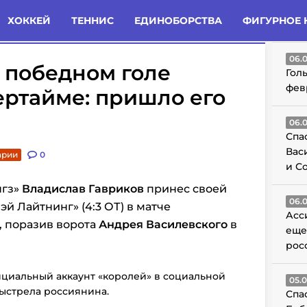
татьи
Комменты
Новости
ХОККЕЙ
ТЕННИС
ЕДИНОБОРСТВА
ФИГУРНОЕ 
ГО
06.
 победном голе
Гол
фев
ертайме: пришло его
06.
Спа
Вас
арии
0
и С
нгз»
Владислав Гавриков
принес своей
06.
й Лайтнинг» (4:3 ОТ) в матче
Асс
, поразив ворота
Андрея Василевского
в
еще
рос
фициальный аккаунт «королей» в социальной
05.
выстрела россиянина.
Спа