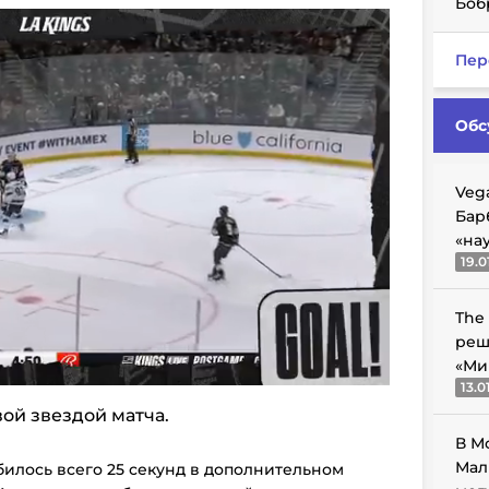
Боб
Пер
Обс
Veg
Бар
«на
19.0
The
реш
«Ми
13.0
вой звездой матча.
В М
Мал
илось всего 25 секунд в дополнительном