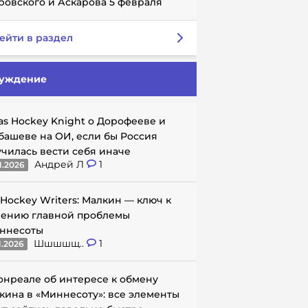
ровского и Аскарова 5 февраля
ейти в раздел
уждение
as Hockey Knight о Дорофееве и
башеве на ОИ, если бы Россия
училась вести себя иначе
Андрей Л
1
1.2026
 Hockey Writers: Малкин — ключ к
ению главной проблемы
ннесоты
Шшшшщ..
1
1.2026
онреале об интересе к обмену
кина в «Миннесоту»: все элементы