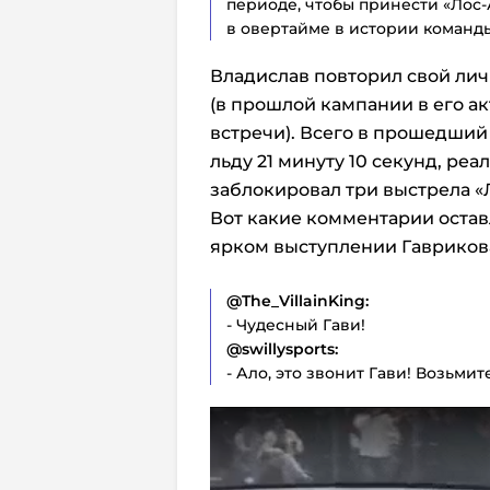
периоде, чтобы принести «Лос-
в овертайме в истории команды
Владислав повторил свой лич
(в прошлой кампании в его а
встречи). Всего в прошедший
льду 21 минуту 10 секунд, ре
заблокировал три выстрела «
Вот какие комментарии остав
ярком выступлении Гавриков
@The_VillainKing:
- Чудесный Гави!
@swillysports:
- Ало, это звонит Гави! Возьмит