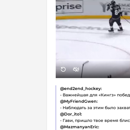
@end2end_hockey:
- Важнейшая для «Кингз» побед
@MyFriendGwen:
- Наблюдать за этим было захв
@Dor_ito1:
- Гави, пришло твое время блис
@MazmanyanEric: