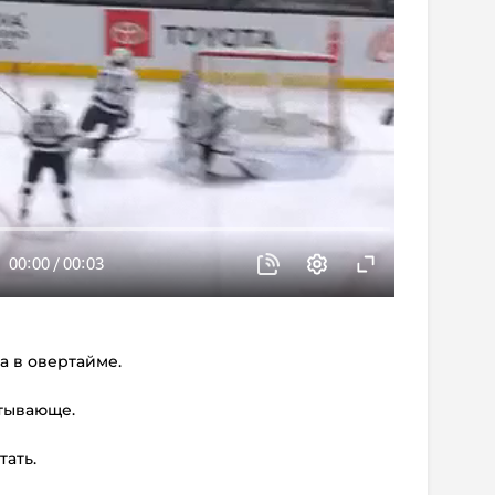
а в овертайме.
атывающе.
тать.