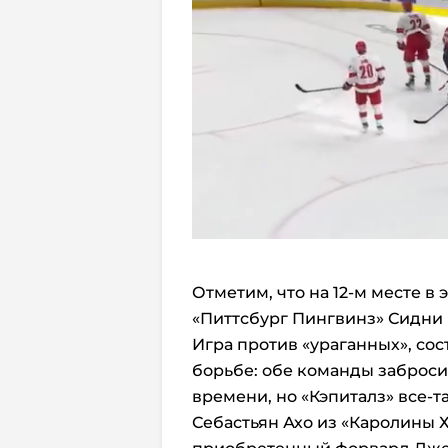
Отметим, что на 12-м месте в
«Питтсбург Пингвинз» Сидни 
Игра против «ураганных», со
борьбе: обе команды заброси
времени, но «Кэпиталз» все-т
Себастьян Ахо из «Каролины 