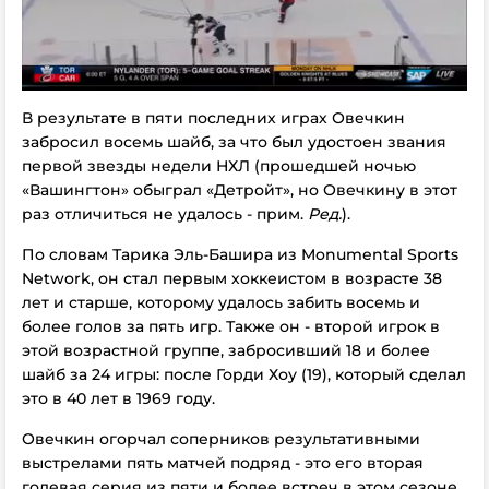
В результате в пяти последних играх Овечкин
забросил восемь шайб, за что был удостоен звания
первой звезды недели НХЛ (прошедшей ночью
«Вашингтон» обыграл «Детройт», но Овечкину в этот
раз отличиться не удалось - прим.
Ред.
).
По словам Тарика Эль-Башира из Monumental Sports
Network, он стал первым хоккеистом в возрасте 38
лет и старше, которому удалось забить восемь и
более голов за пять игр. Также он - второй игрок в
этой возрастной группе, забросивший 18 и более
шайб за 24 игры: после Горди Хоу (19), который сделал
это в 40 лет в 1969 году.
Овечкин огорчал соперников результативными
выстрелами пять матчей подряд - это его вторая
голевая серия из пяти и более встреч в этом сезоне,