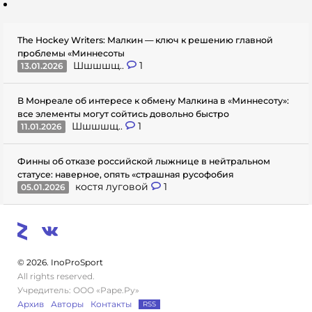
The Hockey Writers: Малкин — ключ к решению главной
проблемы «Миннесоты
Шшшшщ..
1
13.01.2026
В Монреале об интересе к обмену Малкина в «Миннесоту»:
все элементы могут сойтись довольно быстро
Шшшшщ..
1
11.01.2026
Финны об отказе российской лыжнице в нейтральном
статусе: наверное, опять «страшная русофобия
костя луговой
1
05.01.2026
© 2026. InoProSport
All rights reserved.
Учредитель: ООО «Раре.Ру»
Архив
Авторы
Контакты
RSS