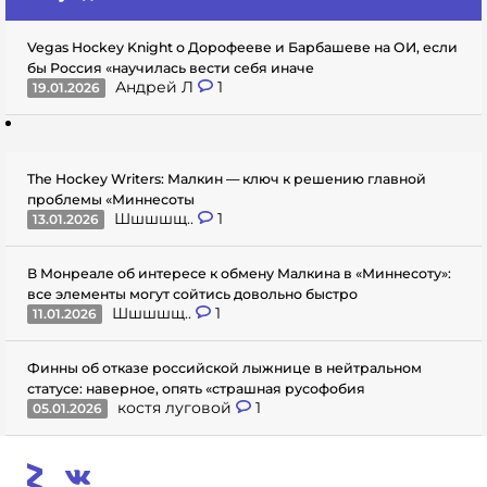
Vegas Hockey Knight о Дорофееве и Барбашеве на ОИ, если
бы Россия «научилась вести себя иначе
Андрей Л
1
19.01.2026
The Hockey Writers: Малкин — ключ к решению главной
проблемы «Миннесоты
Шшшшщ..
1
13.01.2026
В Монреале об интересе к обмену Малкина в «Миннесоту»:
все элементы могут сойтись довольно быстро
Шшшшщ..
1
11.01.2026
Финны об отказе российской лыжнице в нейтральном
статусе: наверное, опять «страшная русофобия
костя луговой
1
05.01.2026