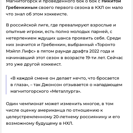
Магнитогорск и проведенного бок о бок с
Никитой
Гребенкиным
своего первого сезона в КХЛ он мало
что знал об этом хоккеисте.
В российской лиге, где превалируют взрослые и
опытные игроки, есть полно молодых парней, с
нетерпением ждущих шанса проявить себя. Среди
них значится и Гребенкин, выбранный «Торонто
Мэйпл Лифс» в пятом раунде драфта 2022 года и
начинавший этот сезон в возрасте 19-ти лет. Сейчас
это уже другой хоккеист.
«В каждой смене он делает нечто, что бросается
в глаза», – так Джонсон отзывается о нападающем
магнитогорского «Металлурга».
Один чемпионат может изменить многое, в том
числе оценку американца по отношению к
целеустремленному 20-летнему россиянину и его
возможному будущему в НХЛ.