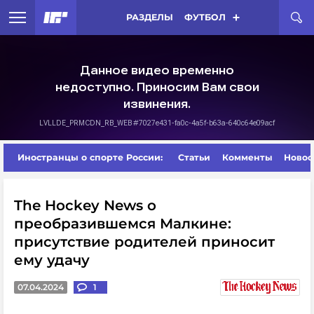
РАЗДЕЛЫ
ФУТБОЛ
Иностранцы о спорте России:
Статьи
Комменты
Новос
The Hockey News о
преобразившемся Малкине:
присутствие родителей приносит
ему удачу
07.04.2024
1