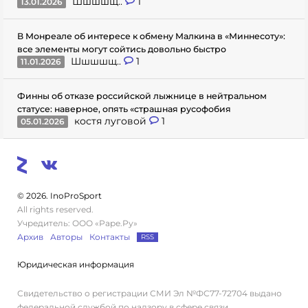
Шшшшщ..
1
13.01.2026
В Монреале об интересе к обмену Малкина в «Миннесоту»:
все элементы могут сойтись довольно быстро
Шшшшщ..
1
11.01.2026
Финны об отказе российской лыжнице в нейтральном
статусе: наверное, опять «страшная русофобия
костя луговой
1
05.01.2026
© 2026. InoProSport
All rights reserved.
Учредитель: ООО «Раре.Ру»
Архив
Авторы
Контакты
RSS
Юридическая информация
Свидетельство о регистрации СМИ Эл №ФС77-72704 выдано
федеральной службой по надзору в сфере связи,