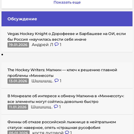
Показать еще
Обсуждение
Vegas Hockey Knight о Дорофееве и Барбашеве на ОИ, если
бы Россия «научилась вести себя иначе
Андрей Л
1
19.01.2026
The Hockey Writers: Малкин — ключ к решению главной
проблемы «Миннесоты
Шшшшщ..
1
13.01.2026
В Монреале об интересе к обмену Малкина в «Миннесоту»:
все элементы могут сойтись довольно быстро
Шшшшщ..
1
11.01.2026
Финны об отказе российской лыжнице в нейтральном
статусе: наверное, опять «страшная русофобия
костя луговой
1
05.01.2026