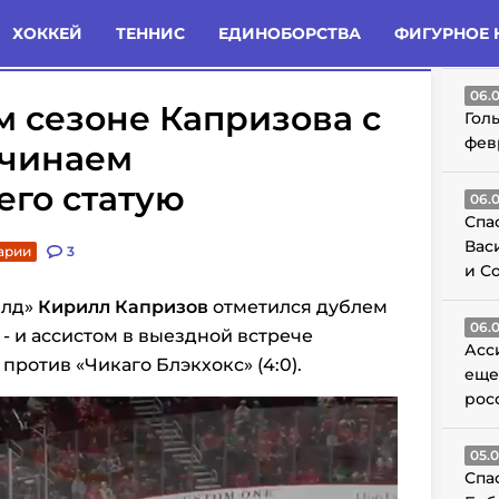
татьи
Комменты
Новости
ХОККЕЙ
ТЕННИС
ЕДИНОБОРСТВА
ФИГУРНОЕ 
ГО
06.
-м сезоне Капризова c
Гол
фев
ачинаем
его статую
06.
Спа
Вас
арии
3
и С
йлд»
Кирилл Капризов
отметился дублем
06.
е - и ассистом в выездной встрече
Асс
ротив «Чикаго Блэкхокс» (4:0).
еще
рос
05.
Спа