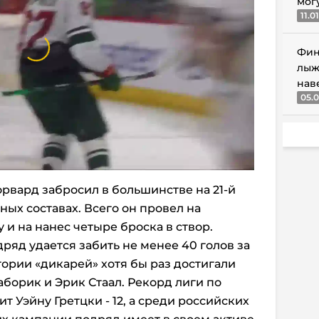
мог
11.0
Фин
лыж
нав
05.0
вард забросил в большинстве на 21-й
вных составах. Всего он провел на
 и на нанес четыре броска в створ.
дряд удается забить не менее 40 голов за
стории «дикарей» хотя бы раз достигали
аборик и Эрик Стаал. Рекорд лиги по
 Уэйну Гретцки - 12, а среди российских