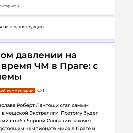
ентарии:
3
я на реконструкции.
ном давлении на
 время ЧМ в Праге: с
лемы
кей. комментарии
1
слава Роберт Лантоши стал самым
в чешской Экстралиги. Поэтому будет
кий штаб сборной Словакии захочет
редстоящем чемпионате мира в Праге и