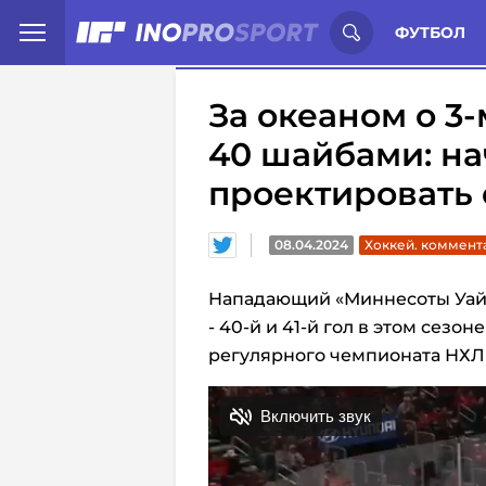
Иностранцы о спорте России:
С
ФУТБОЛ
За океаном о 3
40 шайбами: н
проектировать 
08.04.2024
Хоккей. коммент
Нападающий «Миннесоты Уа
- 40-й и 41-й гол в этом сезон
регулярного чемпионата НХЛ п