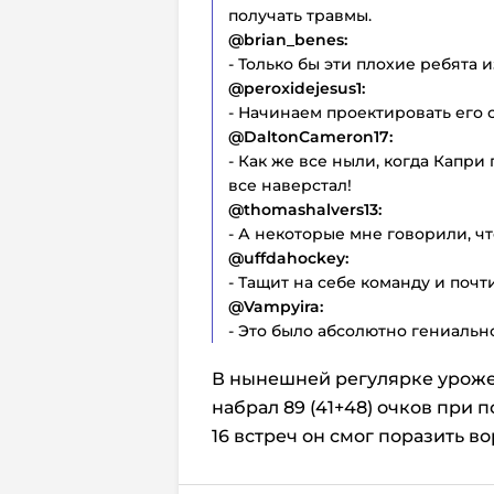
получать травмы.
@brian_benes:
- Только бы эти плохие ребята 
@peroxidejesus1:
- Начинаем проектировать его с
@DaltonCameron17:
- Как же все ныли, когда Капри
все наверстал!
@thomashalvers13:
- А некоторые мне говорили, ч
@uffdahockey:
- Тащит на себе команду и почт
@Vampyira:
- Это было абсолютно гениальн
В нынешней регулярке уроже
набрал 89 (41+48) очков при 
16 встреч он смог поразить во