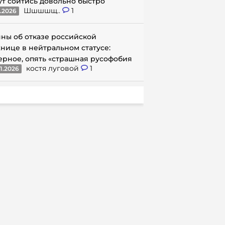
ут сойтись довольно быстро
Шшшшщ..
1
1.2026
ны об отказе российской
нице в нейтральном статусе:
ерное, опять «страшная русофобия
костя луговой
1
1.2026