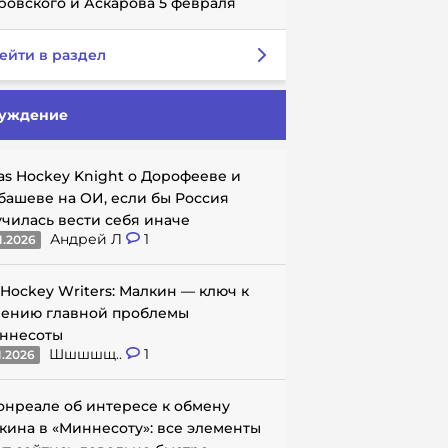
ровского и Аскарова 5 февраля
ейти в раздел
уждение
as Hockey Knight о Дорофееве и
башеве на ОИ, если бы Россия
училась вести себя иначе
Андрей Л
1
1.2026
 Hockey Writers: Малкин — ключ к
ению главной проблемы
ннесоты
Шшшшщ..
1
1.2026
онреале об интересе к обмену
кина в «Миннесоту»: все элементы