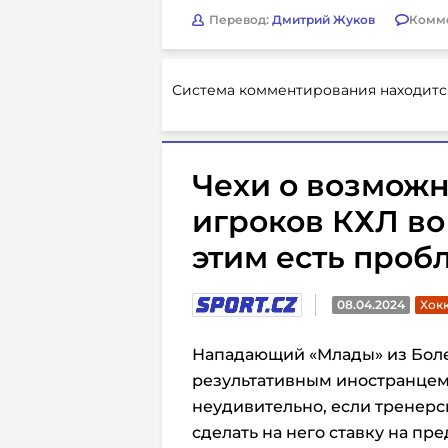
Перевод:
Дмитрий Жуков
Комм
Система комментирования находитс
Чехи о возмож
игроков КХЛ во
этим есть проб
08.04.2024
Хок
Нападающий «Млады» из Боле
результативным иностранцем 
неудивительно, если тренерс
сделать на него ставку на п