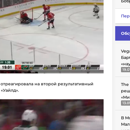
Боб
Пер
Обс
Veg
Бар
«на
19.0
 - отреагировала на второй результативный
The
«Уайлд».
реш
«Ми
13.0
В М
Мал