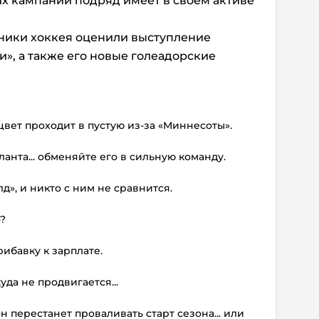
их кампании подряд имеет в своем активе
ники хоккея оценили выступление
и», а также его новые голеадорские
цвет проходит в пустую из-за «Миннесоты».
аланта... обменяйте его в сильную команду.
д», и никто с ним не сравнится.
о?
ибавку к зарплате.
уда не продвигается...
 он перестанет проваливать старт сезона... или