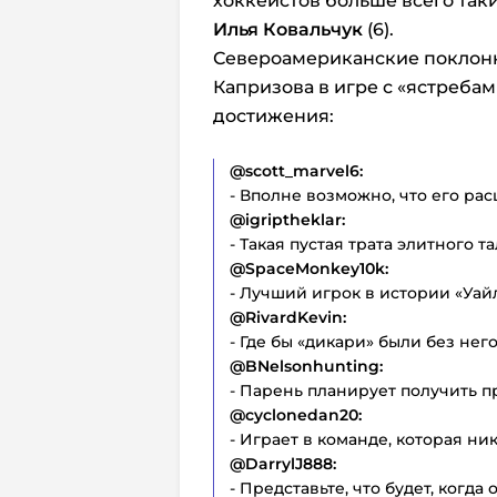
хоккеистов больше всего так
Илья Ковальчук
(6).
Североамериканские поклон
Капризова в игре с «ястребам
достижения:
@scott_marvel6:
- Вполне возможно, что его рас
@igriptheklar:
- Такая пустая трата элитного т
@SpaceMonkey10k:
- Лучший игрок в истории «Уайл
@RivardKevin:
- Где бы «дикари» были без нег
@BNelsonhunting:
- Парень планирует получить пр
@cyclonedan20:
- Играет в команде, которая ник
@DarrylJ888:
- Представьте, что будет, когда