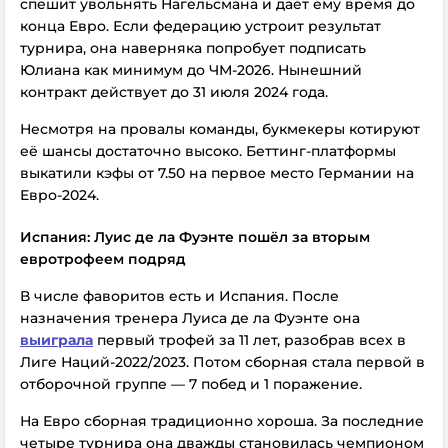
спешит увольнять Нагельсмана и даёт ему время до
конца Евро. Если федерацию устроит результат
турнира, она наверняка попробует подписать
Юлиана как минимум до ЧМ-2026. Нынешний
контракт действует до 31 июля 2024 года.
Несмотря на провалы команды, букмекеры котируют
её шансы достаточно высоко. Беттинг-платформы
выкатили кэфы от 7.50 на первое место Германии на
Евро-2024.
Испания: Луис де ла Фуэнте пошёл за вторым
евротрофеем подряд
В числе фаворитов есть и Испания. После
назначения тренера Луиса де ла Фуэнте она
выиграла
первый трофей за 11 лет, разобрав всех в
Лиге Наций-2022/2023. Потом сборная стала первой в
отборочной группе — 7 побед и 1 поражение.
На Евро сборная традиционно хороша. За последние
четыре турнира она дважды становилась чемпионом