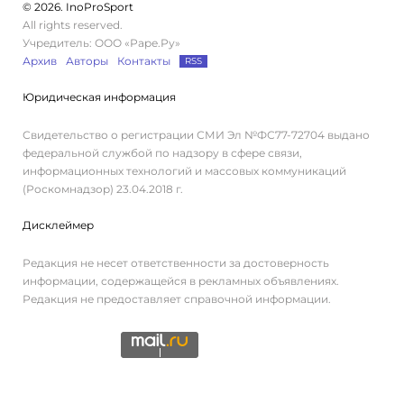
© 2026. InoProSport
All rights reserved.
Учредитель: ООО «Раре.Ру»
Архив
Авторы
Контакты
RSS
Юридическая информация
Свидетельство о регистрации СМИ Эл №ФС77-72704 выдано
федеральной службой по надзору в сфере связи,
информационных технологий и массовых коммуникаций
(Роскомнадзор) 23.04.2018 г.
Дисклеймер
Редакция не несет ответственности за достоверность
информации, содержащейся в рекламных объявлениях.
Редакция не предоставляет справочной информации.