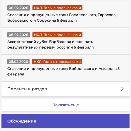
06.02.2026
НХЛ. Голы с подсказками
Спасения и пропущенные голы Василевского, Тарасова,
Бобровского и Сорокина 6 февраля
06.02.2026
НХЛ. Голы с подсказками
Ассистентский дубль Барбашева и еще пять
результативных передач россиян 6 февраля
05.02.2026
НХЛ. Голы с подсказками
Спасения и пропущенные голы Бобровского и Аскарова 5
февраля
Перейти в раздел
Показать еще
Обсуждение