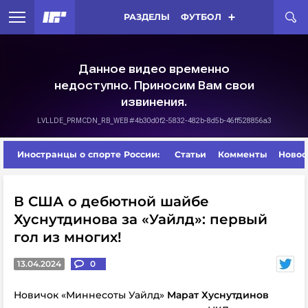
РАЗДЕЛЫ
ФУТБОЛ
Иностранцы о спорте России:
Статьи
Комменты
Новос
В США о дебютной шайбе
Хуснутдинова за «Уайлд»: первый
гол из многих!
13.04.2024
0
Новичок «Миннесоты Уайлд»
Марат Хуснутдинов