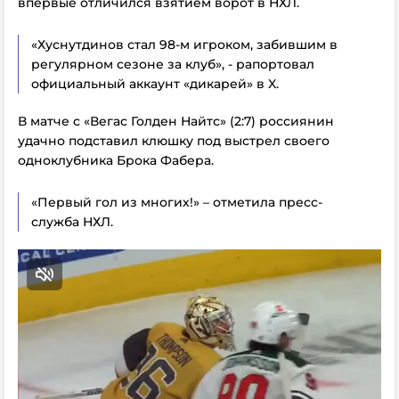
впервые
отличился взятием ворот в НХЛ.
«Хуснутдинов стал 98-м игроком, забившим в
регулярном сезоне за клуб», - рапортовал
официальный аккаунт «дикарей» в X.
В матче с «Вегас Голден Найтс» (2:7) россиянин
удачно подставил клюшку под выстрел своего
одноклубника Брока Фабера.
«Первый гол из многих!» – отметила пресс-
служба НХЛ.