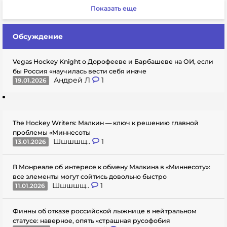
Показать еще
Обсуждение
Vegas Hockey Knight о Дорофееве и Барбашеве на ОИ, если
бы Россия «научилась вести себя иначе
Андрей Л
1
19.01.2026
The Hockey Writers: Малкин — ключ к решению главной
проблемы «Миннесоты
Шшшшщ..
1
13.01.2026
В Монреале об интересе к обмену Малкина в «Миннесоту»:
все элементы могут сойтись довольно быстро
Шшшшщ..
1
11.01.2026
Финны об отказе российской лыжнице в нейтральном
статусе: наверное, опять «страшная русофобия