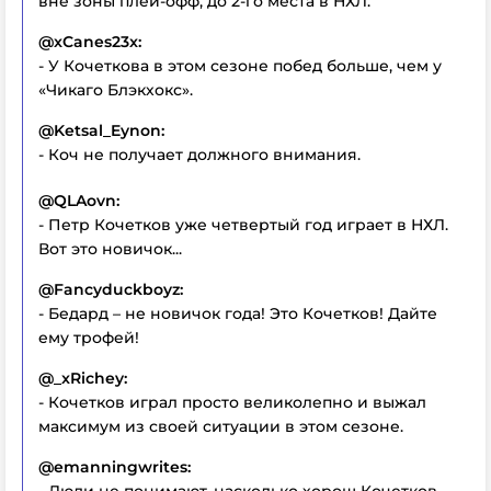
вне зоны плей-офф, до 2-го места в НХЛ.
@xCanes23x:
- У Кочеткова в этом сезоне побед больше, чем у
«Чикаго Блэкхокс».
@Ketsal_Eynon:
- Коч не получает должного внимания.
@QLAovn:
- Петр Кочетков уже четвертый год играет в НХЛ.
Вот это новичок...
@Fancyduckboyz:
- Бедард – не новичок года! Это Кочетков! Дайте
ему трофей!
@_xRichey:
- Кочетков играл просто великолепно и выжал
максимум из своей ситуации в этом сезоне.
@emanningwrites: