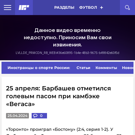
РАЗДЕЛЫ
ФУТБОЛ
Иностранцы о спорте России:
Статьи
Комменты
Новос
25 апреля: Барбашев отметился
голевым пасом при камбэке
«Вегаса»
25.04.2024
0
«Торонто» проиграл «Бостону» (2:4, серия 1-2). У