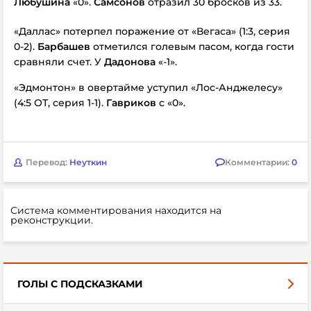
Любушина
«0».
Самсонов
отразил 30 бросков из 33.
«Даллас» потерпел поражение от «Вегаса» (1:3, серия
0-2).
Барбашев
отметился голевым пасом, когда гости
сравняли счет. У
Дадонова
«-1».
«Эдмонтон» в овертайме уступил «Лос-Анджелесу»
(4:5 ОТ, серия 1-1).
Гавриков
с «0».
Перевод:
Неуткин
Комментарии:
0
Система комментирования находится на
реконструкции.
ГОЛЫ С ПОДСКАЗКАМИ