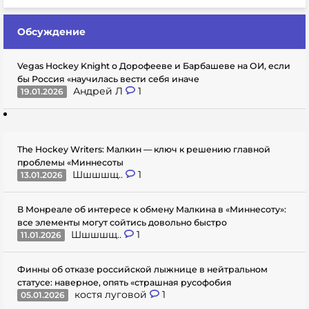
Обсуждение
Vegas Hockey Knight о Дорофееве и Барбашеве на ОИ, если
бы Россия «научилась вести себя иначе
Андрей Л
1
19.01.2026
The Hockey Writers: Малкин — ключ к решению главной
проблемы «Миннесоты
Шшшшщ..
1
13.01.2026
В Монреале об интересе к обмену Малкина в «Миннесоту»:
все элементы могут сойтись довольно быстро
Шшшшщ..
1
11.01.2026
Финны об отказе российской лыжнице в нейтральном
статусе: наверное, опять «страшная русофобия
костя луговой
1
05.01.2026