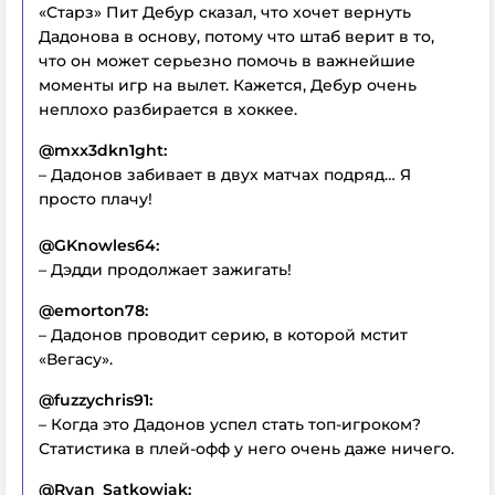
«Старз» Пит Дебур сказал, что хочет вернуть
Дадонова в основу, потому что штаб верит в то,
что он может серьезно помочь в важнейшие
моменты игр на вылет. Кажется, Дебур очень
неплохо разбирается в хоккее.
@mxx3dkn1ght:
– Дадонов забивает в двух матчах подряд… Я
просто плачу!
@GKnowles64:
– Дэдди продолжает зажигать!
@emorton78:
– Дадонов проводит серию, в которой мстит
«Вегасу».
@fuzzychris91:
– Когда это Дадонов успел стать топ-игроком?
Статистика в плей-офф у него очень даже ничего.
@Ryan_Satkowiak: