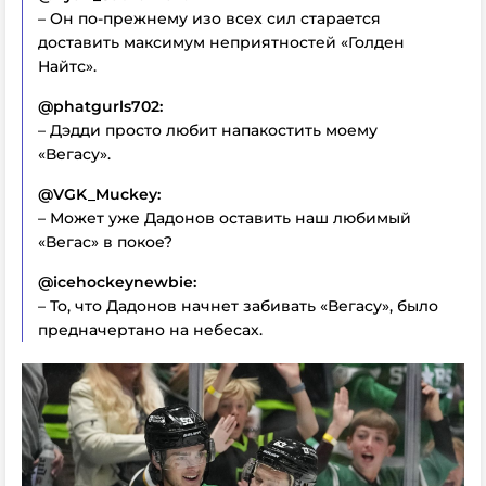
– Он по-прежнему изо всех сил старается
доставить максимум неприятностей «Голден
Найтс».
@phatgurls702:
– Дэдди просто любит напакостить моему
«Вегасу».
@VGK_Muckey:
– Может уже Дадонов оставить наш любимый
«Вегас» в покое?
@icehockeynewbie:
– То, что Дадонов начнет забивать «Вегасу», было
предначертано на небесах.