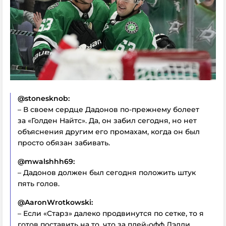
@stonesknob:
– В своем сердце Дадонов по-прежнему болеет
за «Голден Найтс». Да, он забил сегодня, но нет
объяснения другим его промахам, когда он был
просто обязан забивать.
@mwalshhh69:
– Дадонов должен был сегодня положить штук
пять голов.
@AaronWrotkowski:
– Если «Старз» далеко продвинутся по сетке, то я
готов поставить на то, что за плей-офф Дэдди