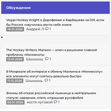
Обсуждение
Vegas Hockey Knight о Дорофееве и Барбашеве на ОИ, если
бы Россия «научилась вести себя иначе
Андрей Л
1
19.01.2026
The Hockey Writers: Малкин — ключ к решению главной
проблемы «Миннесоты
Шшшшщ..
1
13.01.2026
В Монреале об интересе к обмену Малкина в «Миннесоту»:
все элементы могут сойтись довольно быстро
Шшшшщ..
1
11.01.2026
Финны об отказе российской лыжнице в нейтральном
статусе: наверное, опять «страшная русофобия
костя луговой
1
05.01.2026