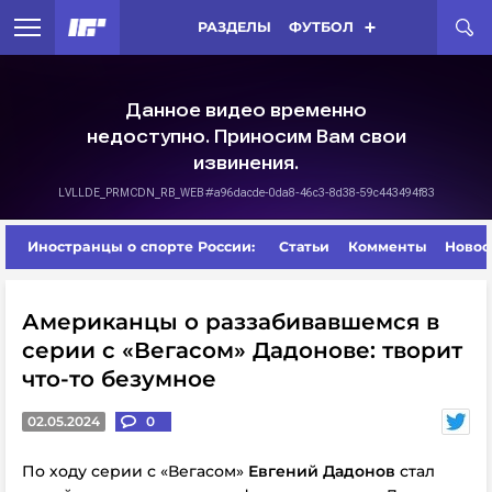
РАЗДЕЛЫ
ФУТБОЛ
Иностранцы о спорте России:
Статьи
Комменты
Новос
Американцы о раззабивавшемся в
серии с «Вегасом» Дадонове: творит
что-то безумное
02.05.2024
0
По ходу серии с «Вегасом»
Евгений Дадонов
стал