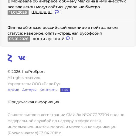
В Монреале об интересе к обмену Малкина в «Миннесоту»:
все элементы могут сойтись довольно быстро
Шшшшщ..
1
11.01.2026
Финны об отказе российской лыжнице в нейтральном
статусе: наверное, опять «страшная русофобия
костя луговой
1
05.01.2026
© 2026. InoProSport
All rights reserved.
Учредитель: ООО «Раре.Ру»
Архив
Авторы
Контакты
RSS
Юридическая информация
Свидетельство о регистрации СМИ Эл №ФС77-72704 выдано
федеральной службой по надзору в сфере связи,
информационных технологий и массовых коммуникаций
(Роскомнадзор) 23.04.2018 г.