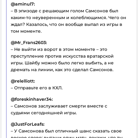
@aminul7:
– В эпизоде с решающим голом Самсонов был
каким-то неуверенным и колеблющимся. Чего он
ждал? Казалось, что он вообще выпал из игры в
том моменте.
@Mr_Frans2603:
– Не выйти из ворот в этом моменте – это
преступление против искусства вратарской
игры. Шайбу можно было легко выбить, а не
дремать на линии, как это сделал Самсонов.
@relelliott:
– Отправьте его в КХЛ.
@foreskinhaver34:
– Самсонов заслуживает смерти вместе с
судьями сегодняшней игры.
@JustForLeafs:
– У Самсонова был отличный шанс сказать свое
веское слово: вытащи один матч, докажи, что ты