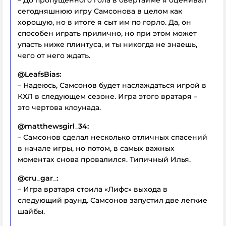
– До пропущенного гола в овертайме я оценивал
сегодняшнюю игру Самсонова в целом как
хорошую, но в итоге я сыт им по горло. Да, он
способен играть прилично, но при этом может
упасть ниже плинтуса, и ты никогда не знаешь,
чего от него ждать.
@LeafsBias:
– Надеюсь, Самсонов будет наслаждаться игрой в
КХЛ в следующем сезоне. Игра этого вратаря –
это чертова клоунада.
@matthewsgirl_34:
– Самсонов сделал несколько отличных спасений
в начале игры, но потом, в самых важных
моментах снова провалился. Типичный Илья.
@cru_gar_:
– Игра вратаря стоила «Лифс» выхода в
следующий раунд. Самсонов запустил две легкие
шайбы.