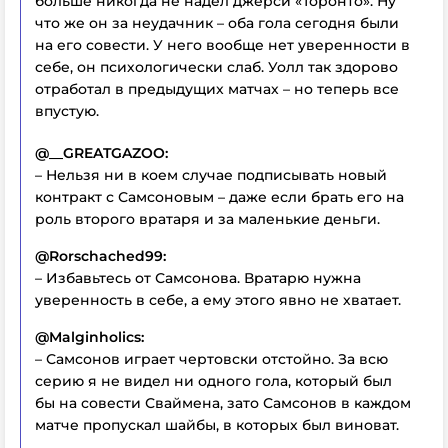
больше никогда не надел джерси «Торонто». Ну
что же он за неудачник – оба гола сегодня были
на его совести. У него вообще нет уверенности в
себе, он психологически слаб. Уолл так здорово
отработал в предыдущих матчах – но теперь все
впустую.
@__GREATGAZOO:
– Нельзя ни в коем случае подписывать новый
контракт с Самсоновым – даже если брать его на
роль второго вратаря и за маленькие деньги.
@Rorschached99:
– Избавьтесь от Самсонова. Вратарю нужна
уверенность в себе, а ему этого явно не хватает.
@Malginholics:
– Самсонов играет чертовски отстойно. За всю
серию я не видел ни одного гола, который был
бы на совести Сваймена, зато Самсонов в каждом
матче пропускал шайбы, в которых был виноват.