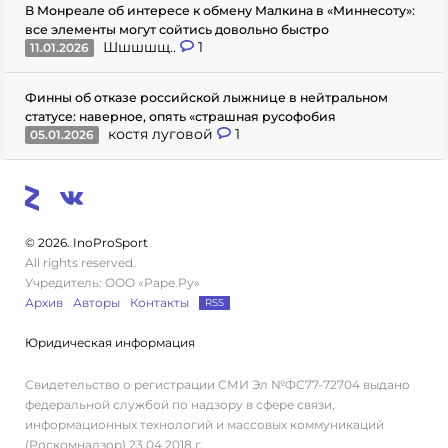
В Монреале об интересе к обмену Малкина в «Миннесоту»:
все элементы могут сойтись довольно быстро
Шшшшщ..
1
11.01.2026
Финны об отказе российской лыжнице в нейтральном
статусе: наверное, опять «страшная русофобия
костя луговой
1
05.01.2026
© 2026. InoProSport
All rights reserved.
Учредитель: ООО «Раре.Ру»
Архив
Авторы
Контакты
RSS
Юридическая информация
Свидетельство о регистрации СМИ Эл №ФС77-72704 выдано
федеральной службой по надзору в сфере связи,
информационных технологий и массовых коммуникаций
(Роскомнадзор) 23.04.2018 г.