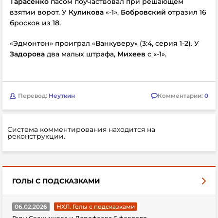
Тарасенко
пасом поучаствовал при решающем
взятии ворот. У
Куликова
«-1».
Бобровский
отразил 16
бросков из 18.
«Эдмонтон» проиграл «Ванкуверу» (3:4, серия 1-2). У
Задорова
два малых штрафа,
Михеев
с «-1».
Перевод:
Неуткин
Комментарии:
0
Система комментирования находится на
реконструкции.
ГОЛЫ С ПОДСКАЗКАМИ
06.02.2026
НХЛ. Голы с подсказками