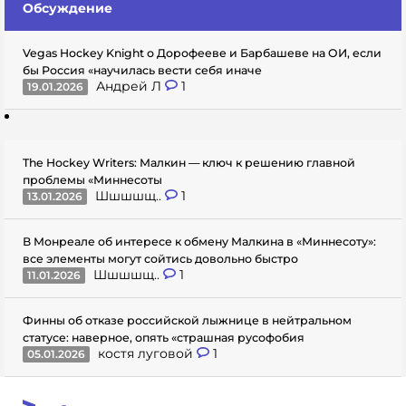
Обсуждение
Vegas Hockey Knight о Дорофееве и Барбашеве на ОИ, если
бы Россия «научилась вести себя иначе
Андрей Л
1
19.01.2026
The Hockey Writers: Малкин — ключ к решению главной
проблемы «Миннесоты
Шшшшщ..
1
13.01.2026
В Монреале об интересе к обмену Малкина в «Миннесоту»:
все элементы могут сойтись довольно быстро
Шшшшщ..
1
11.01.2026
Финны об отказе российской лыжнице в нейтральном
статусе: наверное, опять «страшная русофобия
костя луговой
1
05.01.2026