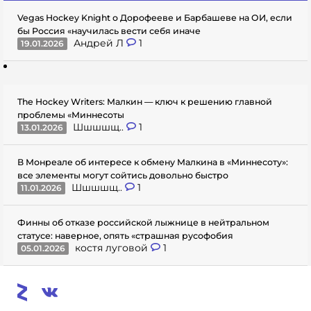
Vegas Hockey Knight о Дорофееве и Барбашеве на ОИ, если
бы Россия «научилась вести себя иначе
Андрей Л
1
19.01.2026
The Hockey Writers: Малкин — ключ к решению главной
проблемы «Миннесоты
Шшшшщ..
1
13.01.2026
В Монреале об интересе к обмену Малкина в «Миннесоту»:
все элементы могут сойтись довольно быстро
Шшшшщ..
1
11.01.2026
Финны об отказе российской лыжнице в нейтральном
статусе: наверное, опять «страшная русофобия
костя луговой
1
05.01.2026