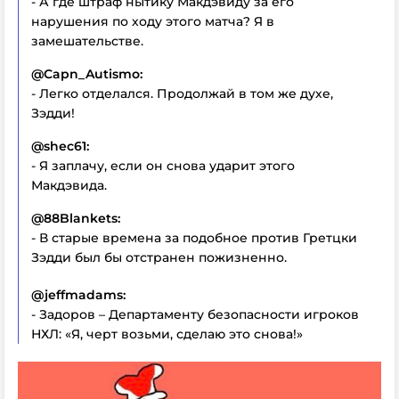
- А где штраф нытику Макдэвиду за его
нарушения по ходу этого матча? Я в
замешательстве.
@Capn_Autismo:
- Легко отделался. Продолжай в том же духе,
Зэдди!
@shec61:
- Я заплачу, если он снова ударит этого
Макдэвида.
@88Blankets:
- В старые времена за подобное против Гретцки
Зэдди был бы отстранен пожизненно.
@jeffmadams:
- Задоров – Департаменту безопасности игроков
НХЛ: «Я, черт возьми, сделаю это снова!»