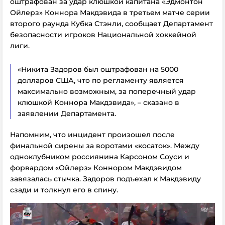
оштрафован за удар клюшкой капитана «Эдмонтон
Ойлерз» Коннора Макдэвида в третьем матче серии
второго раунда Кубка Стэнли, cообщает Департамент
безопасности игроков Национальной хоккейной
лиги.
«Никита Задоров был оштрафован на 5000
долларов США, что по регламенту является
максимально возможным, за поперечный удар
клюшкой Коннора Макдэвида», – сказано в
заявлении Департамента.
Напомним, что инцидент произошел после
финальной сирены за воротами «косаток». Между
одноклубником россиянина Карсоном Соуси и
форвардом «Ойлерз» Коннором Макдэвидом
завязалась стычка. Задоров подъехал к Макдэвиду
сзади и толкнул его в спину.