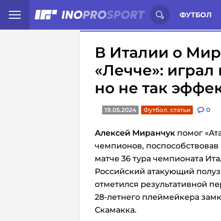
Иностранцы о спорте России:
С
ФУТБОЛ
В Италии о Мир
«Лечче»: играл
но не так эффе
19.05.2024
Футбол. статьи
0
Алексей Миранчук
помог «Ата
чемпионов, поспособствовав п
матче 36 тура чемпионата Ит
Российский атакующий полуз
отметился результативной пе
28-летнего плеймейкера за
Скамакка.