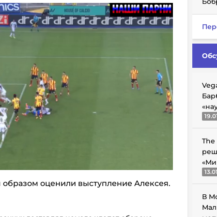
Боб
Пер
Обс
Veg
Бар
«на
19.0
The
реш
«Ми
13.0
образом оценили выступление Алексея.
В М
Мал