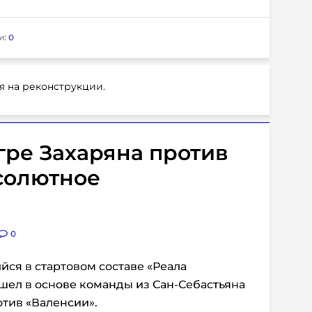
и:
0
я на реконструкции.
гре Захаряна против
солютное
0
йся в стартовом составе «Реала
ышел в основе команды из Сан-Себастьяна
отив «Валенсии».