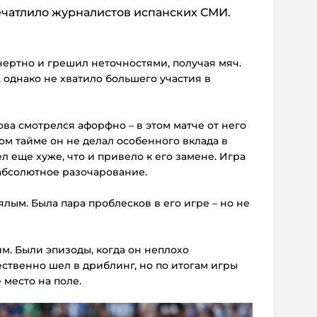
печатлило журналистов испанских СМИ.
нертно и грешил неточностями, получая мяч.
я, однако не хватило большего участия в
ва смотрелся афорфно – в этом матче от него
ом тайме он не делал особенного вклада в
л еще хуже, что и привело к его замене. Игра
 абсолютное разочарование.
лым. Была пара проблесков в его игре – но не
им. Были эпизоды, когда он неплохо
ственно шел в дриблинг, но по итогам игры
 место на поле.