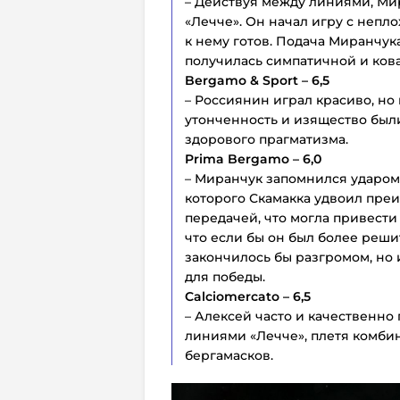
– Действуя между линиями, Ми
«Лечче». Он начал игру с непло
к нему готов. Подача Миранчука
получилась симпатичной и ков
Bergamo & Sport – 6,5
– Россиянин играл красиво, но
утонченность и изящество был
здорового прагматизма.
Prima Bergamo – 6,0
– Миранчук запомнился ударом 
которого Скамакка удвоил преи
передачей, что могла привести
что если бы он был более реши
закончилось бы разгромом, но 
для победы.
Calciomercato – 6,5
– Алексей часто и качественн
линиями «Лечче», плетя комби
бергамасков.