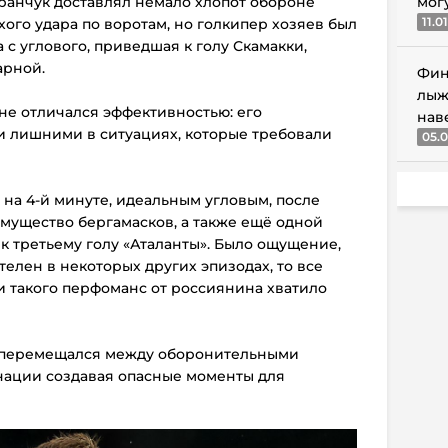
ранчук доставлял немало хлопот обороне
мог
11.0
хого удара по воротам, но голкипер хозяев был
 с углового, приведшая к голу Скамакки,
арной.
Фин
лыж
 не отличался эффективностью: его
нав
и лишними в ситуациях, которые требовали
05.0
на 4-й минуте, идеальным угловым, после
мущество бергамасков, а также ещё одной
 к третьему голу «Аталанты». Было ощущение,
телен в некоторых других эпизодах, то все
и такого перфоманс от россиянина хватило
о перемещался между оборонительными
нации создавая опасные моменты для