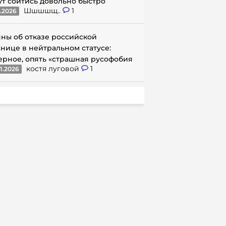
ут сойтись довольно быстро
Шшшшщ..
1
1.2026
ны об отказе российской
нице в нейтральном статусе:
ерное, опять «страшная русофобия
костя луговой
1
1.2026