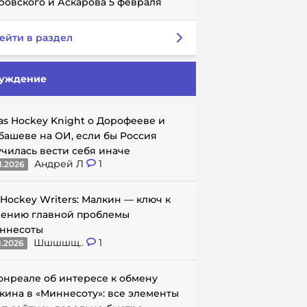
ровского и Аскарова 5 февраля
ейти в раздел
уждение
as Hockey Knight о Дорофееве и
башеве на ОИ, если бы Россия
училась вести себя иначе
Андрей Л
1
1.2026
 Hockey Writers: Малкин — ключ к
ению главной проблемы
ннесоты
Шшшшщ..
1
1.2026
онреале об интересе к обмену
кина в «Миннесоту»: все элементы