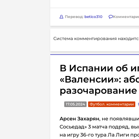
Перевод:
betico310
Комментари
Система комментирования находитс
В Испании об и
«Валенсии»: аб
разочарование
17.05.2024
Футбол. комментарии
Арсен Захарян
, не появлявши
Сосьедад» 3 матча подряд, в
на игру 36-го тура Ла Лиги пр