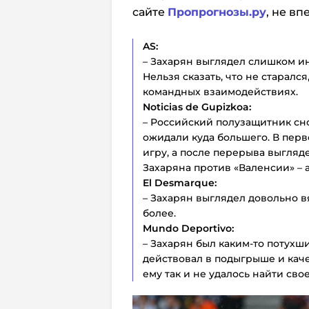
сайте
Пропрогнозы.ру
, не в
AS:
– Захарян выглядел слишком и
Нельзя сказать, что не старалс
командных взаимодействиях.
Noticias de Gupizkoa:
– Российский полузащитник сно
ожидали куда большего. В перв
игру, а после перерыва выгляде
Захаряна против «Валенсии» –
El Desmarque:
– Захарян выглядел довольно вя
более.
Mundo Deportivo:
– Захарян был каким-то потухш
действовал в подыгрыше и каче
ему так и не удалось найти свое