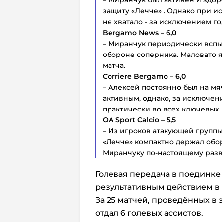
защиту «Лечче» . Однако при и
не хватало - за исключением г
Bergamo News – 6,0
– Миранчук периодически вспых
обороне соперника. Маловато я
матча.
Corriere Bergamo – 6,0
– Алексей постоянно был на мяч
активным, однако, за исключен
практически во всех ключевых
OA Sport Calcio – 5,5
– Из игроков атакующей групп
«Лечче» компактно держал обо
Миранчуку по-настоящему разв
Голевая передача в поединке 
результативным действием в 
За 25 матчей, проведённых в 
отдал 6 голевых ассистов.