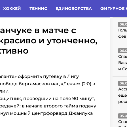
татьи
Комменты
Новости
ХОККЕЙ
ТЕННИС
ЕДИНОБОРСТВА
ФИГУРНОЕ 
ГО
06.
анчуке в матче с
Гол
фев
 красиво и утонченно,
ктивно
06.
Спа
Вас
и С
ланте» оформить путёвку в Лигу
обеде бергамасков над «Лечче» (2:0) в
06.
Асс
алии.
еще
ащитник, проведший на поле 90 минут,
рос
редачей: в начале второго тайма подачу
мкнул мощный центрфорвард Джанлука
05.
Спа