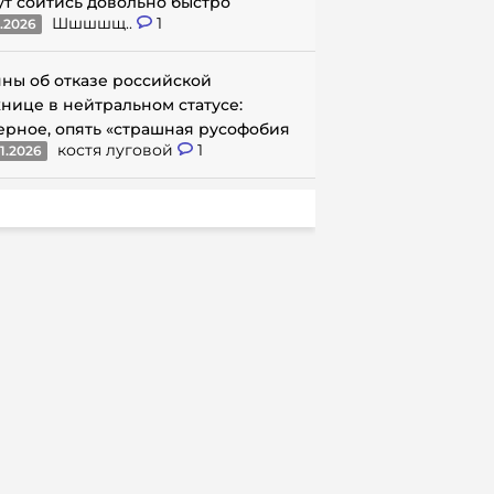
ут сойтись довольно быстро
Шшшшщ..
1
1.2026
ны об отказе российской
нице в нейтральном статусе:
ерное, опять «страшная русофобия
костя луговой
1
1.2026