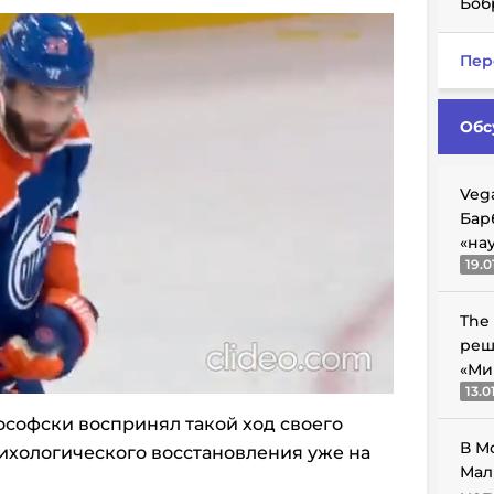
Боб
Пер
Обс
Veg
Бар
«на
19.0
The
реш
«Ми
13.0
софски воспринял такой ход своего
В М
сихологического восстановления уже на
Мал