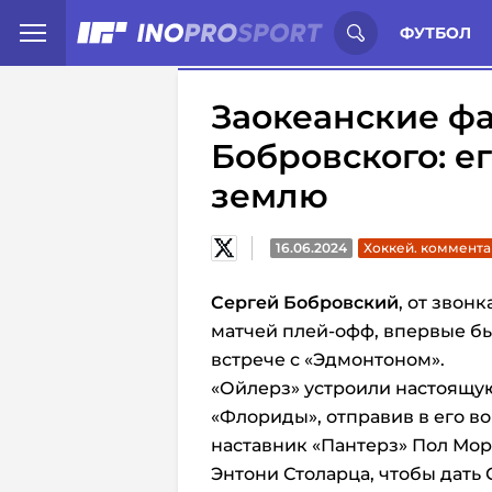
Иностранцы о спорте России:
С
ФУТБОЛ
Заокеанские ф
Бобровского: ег
землю
16.06.2024
Хоккей. коммент
Сергей Бобровский
, от звон
матчей плей-офф, впервые бы
встрече с «Эдмонтоном».
«Ойлерз» устроили настоящу
«Флориды», отправив в его вор
наставник «Пантерз» Пол Мор
Энтони Столарца, чтобы дать 