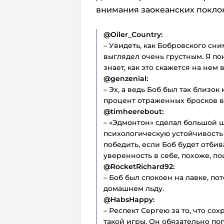
внимания заокеанских покло
@Oiler_Country:
– Увидеть, как Бобровского сни
выглядел очень грустным. Я пон
знает, как это скажется на нем
@genzenial:
– Эх, а ведь Боб был так близок
процент отраженных бросков в
@timheerebout:
– «Эдмонтон» сделал большой ш
психологическую устойчивость
победить, если Боб будет отбив
уверенность в себе, похоже, по
@RocketRichard92:
– Боб был спокоен на лавке, по
домашнем льду.
@HabsHappy:
– Респект Сергею за то, что с
такой игры. Он обязательно поп