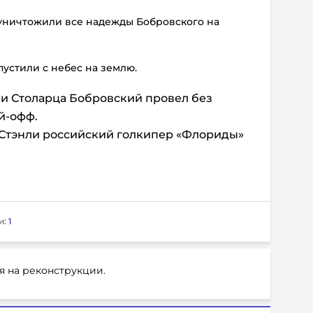
 уничтожили все надежды Бобровского на
пустили с небес на землю.
ни Столарца Бобровский провел без
й-офф.
Стэнли российский голкипер «Флориды»
и:
1
я на реконструкции.