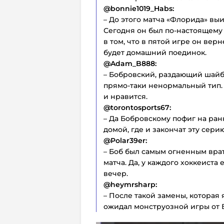
@bonnie1019_Habs:
– До этого матча «Флорида» вы
Сегодня он был по-настоящему 
в том, что в пятой игре он вер
будет домашний поединок.
@Adam_B888:
– Бобровский, раздающий шайб
прямо-таки ненормальный тип.
и нравится.
@torontosports67:
– Да Бобровскому пофиг на ран
домой, где и закончат эту серию
@Polar39er:
– Боб был самым огненным врат
матча. Да, у каждого хоккеиста
вечер.
@heymrsharp:
– После такой замены, которая 
ожидал монструозной игры от Б