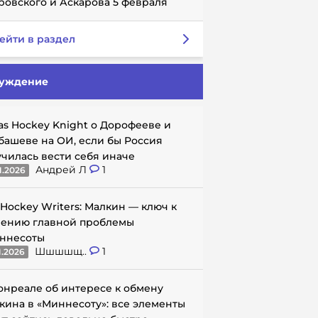
ровского и Аскарова 5 февраля
ейти в раздел
уждение
as Hockey Knight о Дорофееве и
башеве на ОИ, если бы Россия
училась вести себя иначе
Андрей Л
1
1.2026
 Hockey Writers: Малкин — ключ к
ению главной проблемы
ннесоты
Шшшшщ..
1
1.2026
онреале об интересе к обмену
кина в «Миннесоту»: все элементы