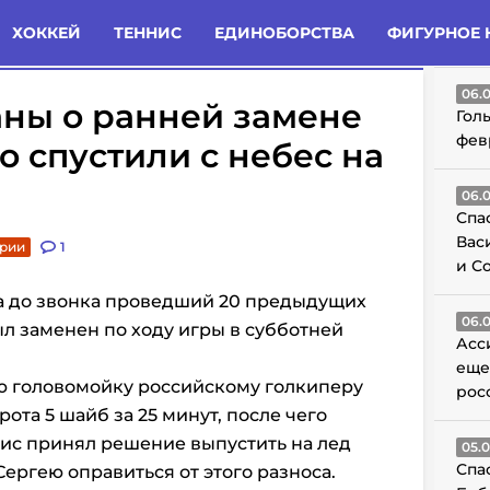
татьи
Комменты
Новости
ХОККЕЙ
ТЕННИС
ЕДИНОБОРСТВА
ФИГУРНОЕ 
ГО
06.
аны о ранней замене
Гол
фев
о спустили с небес на
06.
Спа
Вас
арии
1
и С
ка до звонка проведший 20 предыдущих
06.
л заменен по ходу игры в субботней
Асс
еще
ю головомойку российскому голкиперу
рос
ота 5 шайб за 25 минут, после чего
ис принял решение выпустить на лед
05.
Спа
Сергею оправиться от этого разноса.