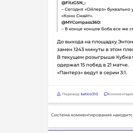
@FitzGSN_:
– Сегодня «Ойлерз» буквально
«Конн Смайт».
@MYCompass360:
– В конце концов Боба все же с
До выхода на площадку Энто
замен 1243 минуты в этом пле
В текущем розыгрыше Кубка 
одержал 15 побед в 21 матче.
«Пантерз» ведут в серии 3:1.
Перевод:
betico310
Комментари
Система комментирования находитс