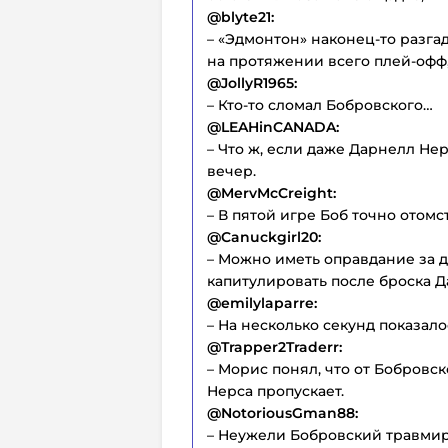
@blyte21:
– «Эдмонтон» наконец-то разга
на протяжении всего плей-офф,
@JollyR1965:
– Кто-то сломал Бобровского…
@LEAHinCANADA:
– Что ж, если даже Дарнелл Нер
вечер.
@MervMcCreight:
– В пятой игре Боб точно отомс
@Canuckgirl20:
– Можно иметь оправдание за 
капитулировать после броска Д
@emilylaparre:
– На несколько секунд показало
@Trapper2Traderr:
– Морис понял, что от Бобровск
Нерса пропускает.
@NotoriousGman88:
– Неужели Бобровский травмир