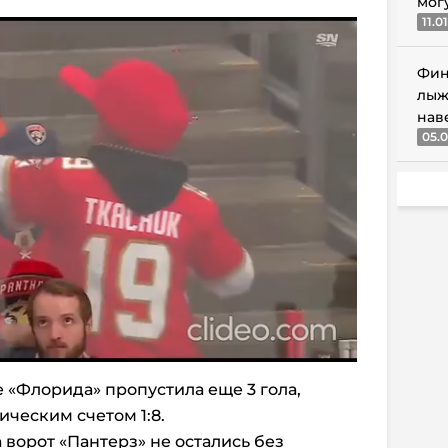
мог
11.0
Фин
лыж
нав
05.0
 «Флорида» пропустила еще 3 гола,
ическим счетом 1:8.
 ворот «Пантерз» не остались без