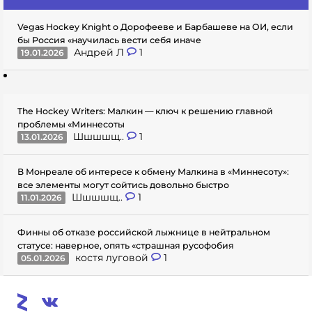
Vegas Hockey Knight о Дорофееве и Барбашеве на ОИ, если
бы Россия «научилась вести себя иначе
Андрей Л
1
19.01.2026
The Hockey Writers: Малкин — ключ к решению главной
проблемы «Миннесоты
Шшшшщ..
1
13.01.2026
В Монреале об интересе к обмену Малкина в «Миннесоту»:
все элементы могут сойтись довольно быстро
Шшшшщ..
1
11.01.2026
Финны об отказе российской лыжнице в нейтральном
статусе: наверное, опять «страшная русофобия
костя луговой
1
05.01.2026