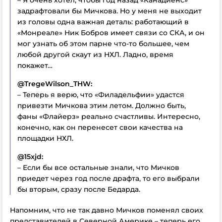
задрафтовали бы Мичкова. Но у меня не выходит
из головы одна важная деталь: работающий в
«Монреале» Ник Бобров имеет связи со СКА, и он
мог узнать об этом парне что-то большее, чем
любой другой скаут из НХЛ. Ладно, время
покажет…
@TregeWilson_THW:
– Теперь я верю, что «Филадельфии» удастся
привезти Мичкова этим летом. Должно быть,
фаны «Флайерз» реально счастливы. Интересно,
конечно, как он перенесет свои качества на
площадки НХЛ.
@15xjd:
– Если бы все остальные знали, что Мичков
приедет через год после драфта, то его выбрали
бы вторым, сразу после Бедарда.
Напомним, что не так давно Мичков поменял своих
представителей в Северной Америке – теперь его