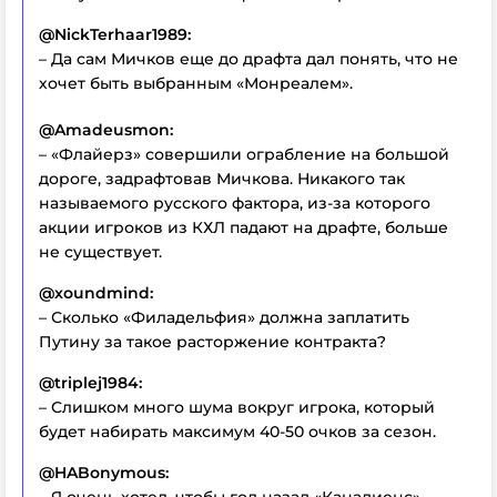
@NickTerhaar1989:
– Да сам Мичков еще до драфта дал понять, что не
хочет быть выбранным «Монреалем».
@Amadeusmon:
– «Флайерз» совершили ограбление на большой
дороге, задрафтовав Мичкова. Никакого так
называемого русского фактора, из-за которого
акции игроков из КХЛ падают на драфте, больше
не существует.
@xoundmind:
– Сколько «Филадельфия» должна заплатить
Путину за такое расторжение контракта?
@triplej1984:
– Слишком много шума вокруг игрока, который
будет набирать максимум 40-50 очков за сезон.
@HABonymous:
– Я очень хотел, чтобы год назад «Канадиенс»