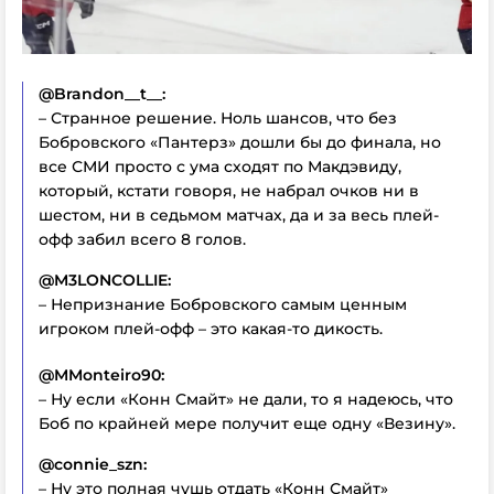
@Brandon__t__:
– Странное решение. Ноль шансов, что без
Бобровского «Пантерз» дошли бы до финала, но
все СМИ просто с ума сходят по Макдэвиду,
который, кстати говоря, не набрал очков ни в
шестом, ни в седьмом матчах, да и за весь плей-
офф забил всего 8 голов.
@M3LONCOLLIE:
– Непризнание Бобровского самым ценным
игроком плей-офф – это какая-то дикость.
@MMonteiro90:
– Ну если «Конн Смайт» не дали, то я надеюсь, что
Боб по крайней мере получит еще одну «Везину».
@connie_szn:
– Ну это полная чушь отдать «Конн Смайт»