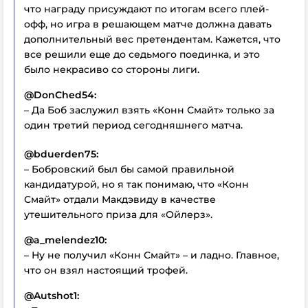
что награду присуждают по итогам всего плей-
офф, но игра в решающем матче должна давать
дополнительный вес претендентам. Кажется, что
все решили еще до седьмого поединка, и это
было некрасиво со стороны лиги.
@DonChed54:
– Да Боб заслужил взять «Конн Смайт» только за
один третий период сегодняшнего матча.
@bduerden75:
– Бобровский был бы самой правильной
кандидатурой, но я так понимаю, что «Конн
Смайт» отдали Макдэвиду в качестве
утешительного приза для «Ойлерз».
@a_melendez10:
– Ну не получил «Конн Смайт» – и ладно. Главное,
что он взял настоящий трофей.
@Autshot1: