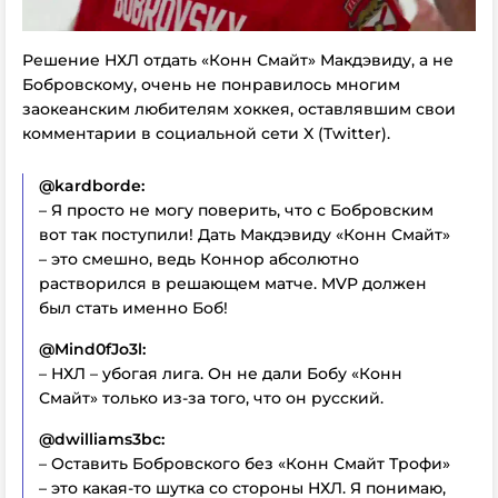
Решение НХЛ отдать «Конн Смайт» Макдэвиду, а не
Бобровскому, очень не понравилось многим
заокеанским любителям хоккея, оставлявшим свои
комментарии в социальной сети X (Twitter).
@kardborde:
– Я просто не могу поверить, что с Бобровским
вот так поступили! Дать Макдэвиду «Конн Смайт»
– это смешно, ведь Коннор абсолютно
растворился в решающем матче. MVP должен
был стать именно Боб!
@Mind0fJo3l:
– НХЛ – убогая лига. Он не дали Бобу «Конн
Смайт» только из-за того, что он русский.
@dwilliams3bc:
– Оставить Бобровского без «Конн Смайт Трофи»
– это какая-то шутка со стороны НХЛ. Я понимаю,