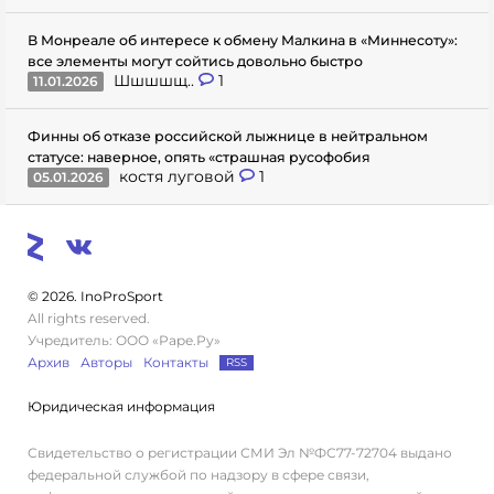
В Монреале об интересе к обмену Малкина в «Миннесоту»:
все элементы могут сойтись довольно быстро
Шшшшщ..
1
11.01.2026
Финны об отказе российской лыжнице в нейтральном
статусе: наверное, опять «страшная русофобия
костя луговой
1
05.01.2026
© 2026. InoProSport
All rights reserved.
Учредитель: ООО «Раре.Ру»
Архив
Авторы
Контакты
RSS
Юридическая информация
Свидетельство о регистрации СМИ Эл №ФС77-72704 выдано
федеральной службой по надзору в сфере связи,