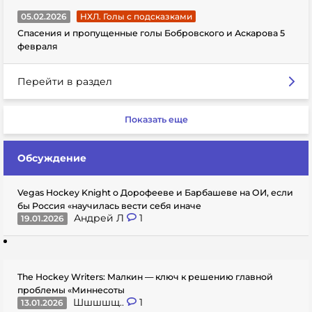
05.02.2026
НХЛ. Голы с подсказками
Спасения и пропущенные голы Бобровского и Аскарова 5
февраля
Перейти в раздел
Показать еще
Обсуждение
Vegas Hockey Knight о Дорофееве и Барбашеве на ОИ, если
бы Россия «научилась вести себя иначе
Андрей Л
1
19.01.2026
The Hockey Writers: Малкин — ключ к решению главной
проблемы «Миннесоты
Шшшшщ..
1
13.01.2026