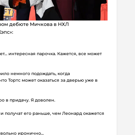
ором дебюте Мичкова в НХЛ
эпс»:
ет... интересная парочка. Кажется, все может
оило немного подождать, когда
 что Тортс может оказаться за дверью уже в
ро в придачу. Я доволен.
они получат его раньше, чем Леонард окажется
 довольно иронично...