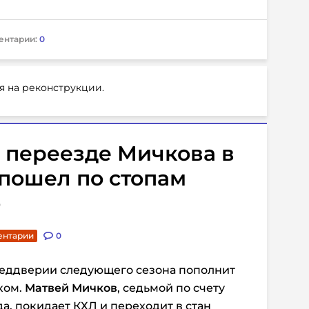
ентарии:
0
я на реконструкции.
 переезде Мичкова в
пошел по стопам
о
ентарии
0
еддверии следующего сезона пополнит
ком.
Матвей Мичков
, седьмой по счету
а, покидает КХЛ и переходит в стан