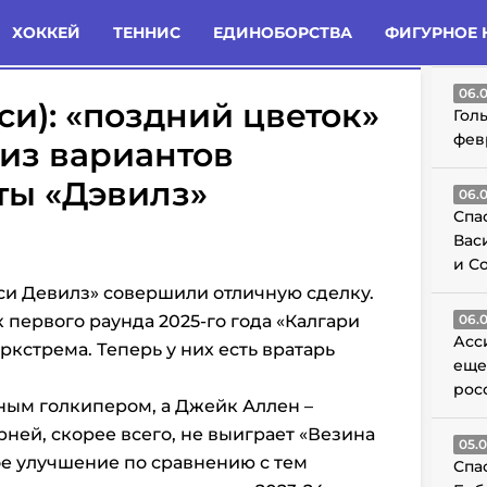
татьи
Комменты
Новости
ХОККЕЙ
ТЕННИС
ЕДИНОБОРСТВА
ФИГУРНОЕ 
ГО
06.
и): «поздний цветок»
Гол
фев
 из вариантов
ты «Дэвилз»
06.
Спа
Вас
и С
и Девилз» совершили отличную сделку.
 первого раунда 2025-го года «Калгари
06.
Асс
кстрема. Теперь у них есть вратарь
еще
рос
ным голкипером, а Джейк Аллен –
рней, скорее всего, не выиграет «Везина
05.
ое улучшение по сравнению с тем
Спа