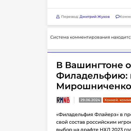
Перевод:
Дмитрий Жуков
Комм
Система комментирования находитс
В Вашингтоне о
Филадельфию: 
Мирошниченк
29.06.2024
Хоккей. комм
«Филадельфия Флайерз» в пр
свой состав российским игро
выбор на драфте НХЛ 2023 год