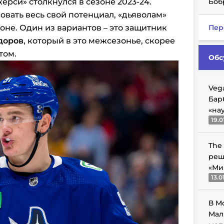
ерси» столкнулся в сезоне 2023-24.
Боб
овать весь свой потенциал, «дьяволам»
роне.
Один из вариантов – это защитник
Пер
доров
, который в это межсезонье, скорее
том.
Обс
Veg
Бар
«на
19.0
The
реш
«Ми
13.0
В М
Мал