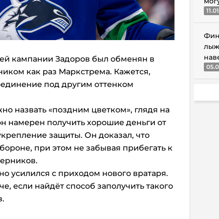
мог
11.0
Фин
лыж
нав
шей кампании Задоров был обменян в
05.0
ником как раз Маркстрема. Кажется,
оединение под другим оттенком
ожно назвать «поздним цветком», глядя на
 он намерен получить хорошие деньги от
 укрепление защиты.
Он доказал, что
бороне, при этом не забывая прибегать к
перников.
о усилился с приходом нового вратаря.
е, если найдёт способ заполучить такого
в.