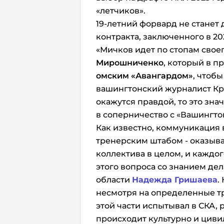
«летчиков».
19-летний форвард не станет 
контракта, заключенного в 20
«Мичков идет по стопам сво
Мирошниченко
, который в п
омским «Авангардом»
, чтобы
вашингтонский журналист Кр
окажутся правдой, то это зна
в соперничество с «Вашингто
Как известно, коммуникация 
тренерским штабом - оказыва
коллектива в целом, и каждо
этого вопроса со знанием дел
области
Надежда Гришаева
.
несмотря на определенные тру
этой части испытывал в СКА, р
происходит культурно и циви