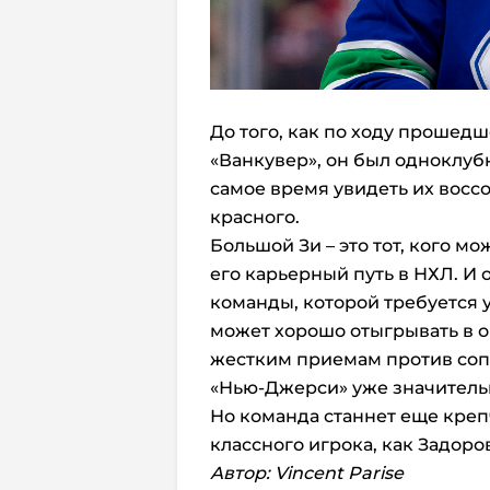
До того, как по ходу прошед
«Ванкувер», он был одноклуб
самое время увидеть их восс
красного.
Большой Зи – это тот, кого м
его карьерный путь в НХЛ. И
команды, которой требуется
может хорошо отыгрывать в о
жестким приемам против со
«Нью-Джерси» уже значительн
Но команда станнет еще крепч
классного игрока, как Задоро
Автор:
Vincent Parise