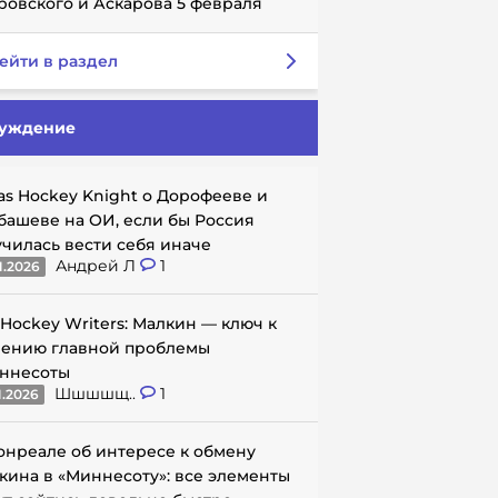
ровского и Аскарова 5 февраля
ейти в раздел
уждение
as Hockey Knight о Дорофееве и
башеве на ОИ, если бы Россия
училась вести себя иначе
Андрей Л
1
1.2026
 Hockey Writers: Малкин — ключ к
ению главной проблемы
ннесоты
Шшшшщ..
1
1.2026
онреале об интересе к обмену
кина в «Миннесоту»: все элементы