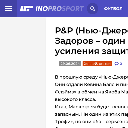
Иностранцы о спорте России:
С
ФУТБОЛ
P&P (Нью-Джерс
Задоров – один
усиления защи
29.06.2024
Хоккей. статьи
0
В прошлую среду «Нью-Джерс
Они отдали Кевина Баля и пик
Флэймз» в обмен на Якоба Мар
высокого класса.
Итак, Маркстрем будет основ
запасным. Ни один из этих па
Трофи», но они оба – серьезн