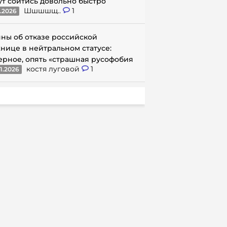
ут сойтись довольно быстро
Шшшшщ..
1
1.2026
ны об отказе российской
нице в нейтральном статусе:
ерное, опять «страшная русофобия
костя луговой
1
1.2026