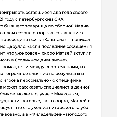
доигрывать оставшиеся два года своего
21 году с
петербургским СКА
.
его бывшего товарища по сборной
Ивана
рошлом сезоне разорвал cоглашение с
 присоединиться к «Кэпиталз», – написал
ис Церулло. «Если последние сообщения
чит, что уже совсем скоро Матвей вступит
ном» в Столичном дивизионе».
в команде - и между спортсменами, и с
ет огромное влияние на результаты и
го игрока персонально - о специфике
а может рассказать специалист в данной
 Конкретно же в случае с Мичковым,
дности, которые, как говорят, Матвей в
адует, что его уход из питерского клуба
лизовано, а в «Филадельфии» молодого