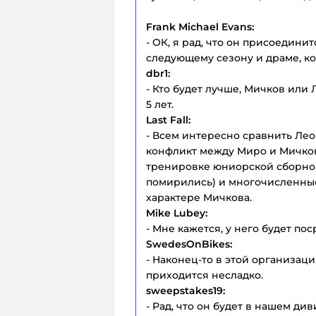
Frank Michael Evans:
- ОК, я рад, что он присоединитс
следующему сезону и драме, ко
dbr1:
- Кто будет лучше, Мичков ил
5 лет.
Last Fall:
- Всем интересно сравнить Лео
конфликт между Миро и Мичков
тренировке юниорской сборной 
помирились) и многочисленны
характере Мичкова.
Mike Lubey:
- Мне кажется, у него будет по
SwedesOnBikes:
- Наконец-то в этой организаци
приходится несладко.
sweepstakes19:
- Рад, что он будет в нашем ди