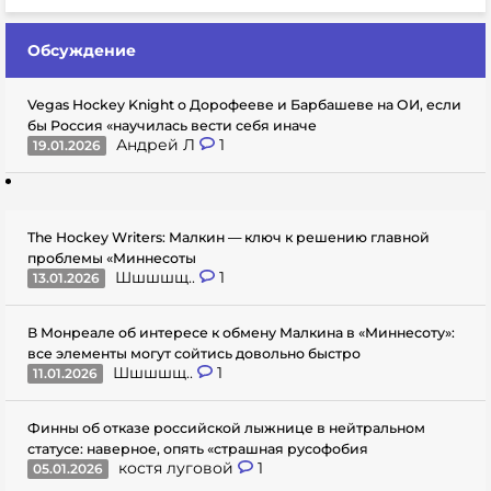
Обсуждение
Vegas Hockey Knight о Дорофееве и Барбашеве на ОИ, если
бы Россия «научилась вести себя иначе
Андрей Л
1
19.01.2026
The Hockey Writers: Малкин — ключ к решению главной
проблемы «Миннесоты
Шшшшщ..
1
13.01.2026
В Монреале об интересе к обмену Малкина в «Миннесоту»:
все элементы могут сойтись довольно быстро
Шшшшщ..
1
11.01.2026
Финны об отказе российской лыжнице в нейтральном
статусе: наверное, опять «страшная русофобия
костя луговой
1
05.01.2026