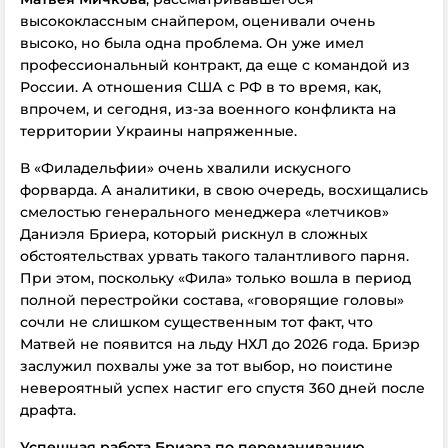
высококлассным снайпером, оценивали очень
высоко, но была одна проблема. Он уже имел
профессиональный контракт, да еще с командой из
России. А отношения США с РФ в то время, как,
впрочем, и сегодня, из-за военного конфликта на
территории Украины напряженные.
В «Филадельфии» очень хвалили искусного
форварда. А аналитики, в свою очередь, восхищались
смелостью генерального менеджера «летчиков»
Даниэля Бриера, который рискнул в сложных
обстоятельствах урвать такого талантливого парня.
При этом, поскольку «Фила» только вошла в период
полной перестройки состава, «говорящие головы»
сочли не слишком существенным тот факт, что
Матвей не появится на льду НХЛ до 2026 года. Бриэр
заслужил похвалы уже за тот выбор, но поистине
невероятный успех настиг его спустя 360 дней после
драфта.
Успешная работа Бриэра по переманиванию