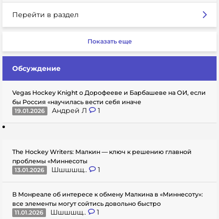
Перейти в раздел
Показать еще
Обсуждение
Vegas Hockey Knight о Дорофееве и Барбашеве на ОИ, если
бы Россия «научилась вести себя иначе
Андрей Л
1
19.01.2026
The Hockey Writers: Малкин — ключ к решению главной
проблемы «Миннесоты
Шшшшщ..
1
13.01.2026
В Монреале об интересе к обмену Малкина в «Миннесоту»:
все элементы могут сойтись довольно быстро
Шшшшщ..
1
11.01.2026