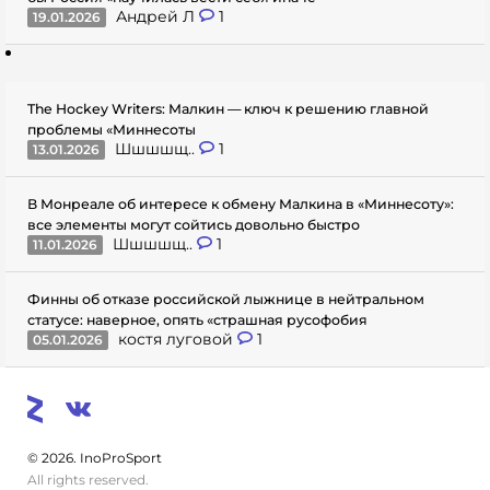
Андрей Л
1
19.01.2026
The Hockey Writers: Малкин — ключ к решению главной
проблемы «Миннесоты
Шшшшщ..
1
13.01.2026
В Монреале об интересе к обмену Малкина в «Миннесоту»:
все элементы могут сойтись довольно быстро
Шшшшщ..
1
11.01.2026
Финны об отказе российской лыжнице в нейтральном
статусе: наверное, опять «страшная русофобия
костя луговой
1
05.01.2026
© 2026. InoProSport
All rights reserved.