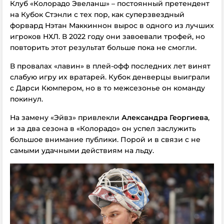
Клуб «Колорадо Эвеланш» – постоянный претендент
на Кубок Стэнли с тех пор, как суперзвездный
форвард Нэтан Маккиннон вырос в одного из лучших
игроков НХЛ. В 2022 году они завоевали трофей, но
повторить этот результат больше пока не смогли.
В провалах «лавин» в плей-офф последних лет винят
слабую игру их вратарей. Кубок денверцы выиграли
с Дарси Кюмпером, но в то межсезонье он команду
покинул.
На замену «Эйвз» привлекли
Александра Георгиева
,
и за два сезона в «Колорадо» он успел заслужить
большое внимание публики. Порой и в связи с не
самыми удачными действиям на льду.