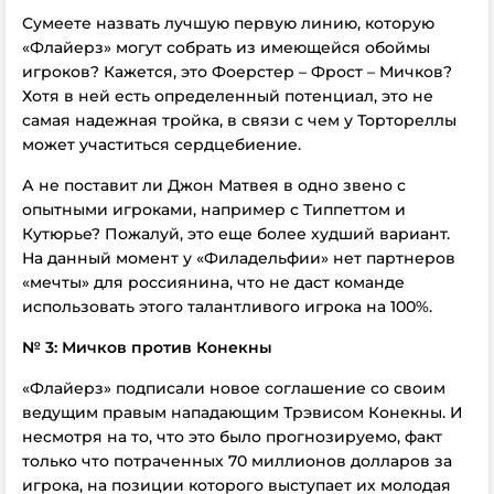
Сумеете назвать лучшую первую линию, которую
«Флайерз» могут собрать из имеющейся обоймы
игроков? Кажется, это Фоерстер – Фрост – Мичков?
Хотя в ней есть определенный потенциал, это не
самая надежная тройка, в связи с чем у Тортореллы
может участиться сердцебиение.
А не поставит ли Джон Матвея в одно звено с
опытными игроками, например с Типпеттом и
Кутюрье? Пожалуй, это еще более худший вариант.
На данный момент у «Филадельфии» нет партнеров
«мечты» для россиянина, что не даст команде
использовать этого талантливого игрока на 100%.
№ 3: Мичков против Конекны
«Флайерз» подписали новое соглашение со своим
ведущим правым нападающим Трэвисом Конекны. И
несмотря на то, что это было прогнозируемо, факт
только что потраченных 70 миллионов долларов за
игрока, на позиции которого выступает их молодая