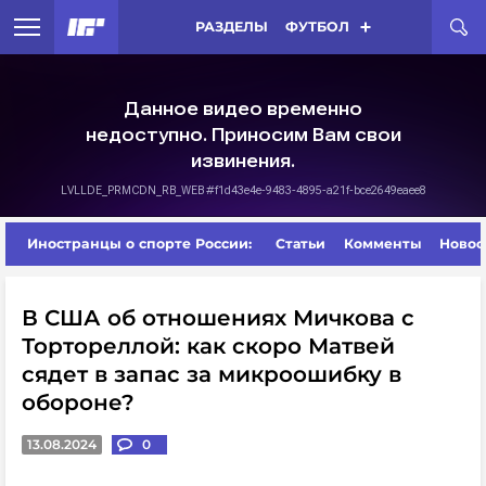
РАЗДЕЛЫ
ФУТБОЛ
Иностранцы о спорте России:
Статьи
Комменты
Новос
В США об отношениях Мичкова с
Тортореллой: как скоро Матвей
сядет в запас за микроошибку в
обороне?
13.08.2024
0