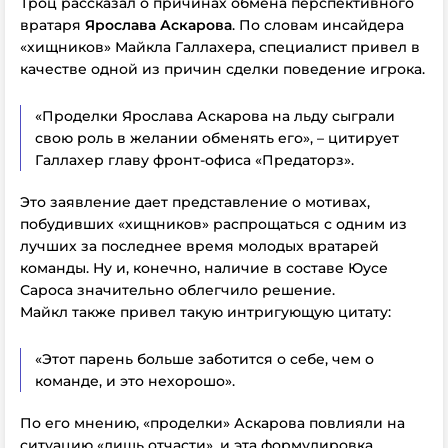
Троц рассказал о причинах обмена перспективного
вратаря
Ярослава Аскарова
. По словам инсайдера
«хищников» Майкла Галлахера, специалист привел в
качестве одной из причин сделки поведение игрока.
«Проделки Ярослава Аскарова на льду сыграли
свою роль в желании обменять его», – цитирует
Галлахер главу фронт-офиса «Предаторз».
Это заявление дает представление о мотивах,
побудивших «хищников» распрощаться с одним из
лучших за последнее время молодых вратарей
команды. Ну и, конечно, наличие в составе Юусе
Сароса значительно облегчило решение.
Майкл также привел такую интригующую цитату:
«Этот парень больше заботится о себе, чем о
команде, и это нехорошо».
По его мнению, «проделки» Аскарова повлияли на
ситуацию «лишь отчасти», и эта формулировка