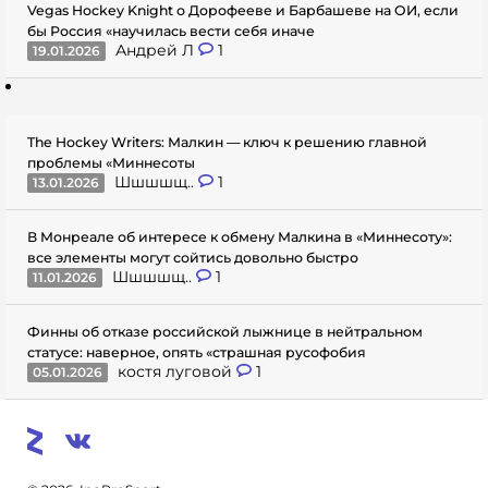
Vegas Hockey Knight о Дорофееве и Барбашеве на ОИ, если
бы Россия «научилась вести себя иначе
Андрей Л
1
19.01.2026
The Hockey Writers: Малкин — ключ к решению главной
проблемы «Миннесоты
Шшшшщ..
1
13.01.2026
В Монреале об интересе к обмену Малкина в «Миннесоту»:
все элементы могут сойтись довольно быстро
Шшшшщ..
1
11.01.2026
Финны об отказе российской лыжнице в нейтральном
статусе: наверное, опять «страшная русофобия
костя луговой
1
05.01.2026