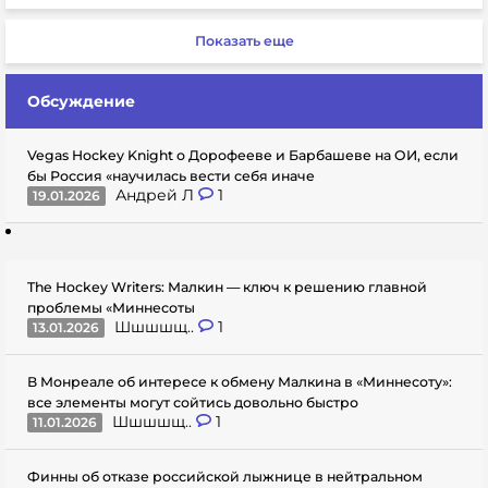
Показать еще
Обсуждение
Vegas Hockey Knight о Дорофееве и Барбашеве на ОИ, если
бы Россия «научилась вести себя иначе
Андрей Л
1
19.01.2026
The Hockey Writers: Малкин — ключ к решению главной
проблемы «Миннесоты
Шшшшщ..
1
13.01.2026
В Монреале об интересе к обмену Малкина в «Миннесоту»:
все элементы могут сойтись довольно быстро
Шшшшщ..
1
11.01.2026
Финны об отказе российской лыжнице в нейтральном