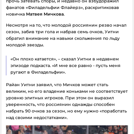
прочь затевать споры, и недавно он взбудоражил
фанатов «Филадельфии Флайерз», раскритиковав
новичка
Матвея Мичкова
.
Несмотря на то, что молодой россиянин резво начал
сезон, забив три гола и набрав семь очков, Уитни
обратил внимание на навыки скольжения по льду
молодой звезды.
«Он плохо катается», – сказал Уитни в недавнем
эпизоде подкаста. «И мне все равно - пусть меня
ругают в Филадельфии».
Райан Уитни заявил, что Мичков может стать
великим, но его владение коньками не соответствует
уровню элитных игроков. При этом он выразил
уверенность, что россиянин однажды способен
набрать 90 очков за сезон, но ему нужно «поработать
над своими недостатками».