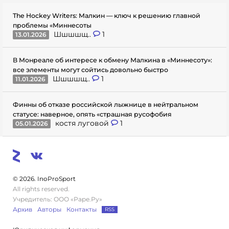
The Hockey Writers: Малкин — ключ к решению главной
проблемы «Миннесоты
Шшшшщ..
1
13.01.2026
В Монреале об интересе к обмену Малкина в «Миннесоту»:
все элементы могут сойтись довольно быстро
Шшшшщ..
1
11.01.2026
Финны об отказе российской лыжнице в нейтральном
статусе: наверное, опять «страшная русофобия
костя луговой
1
05.01.2026
© 2026. InoProSport
All rights reserved.
Учредитель: ООО «Раре.Ру»
Архив
Авторы
Контакты
RSS