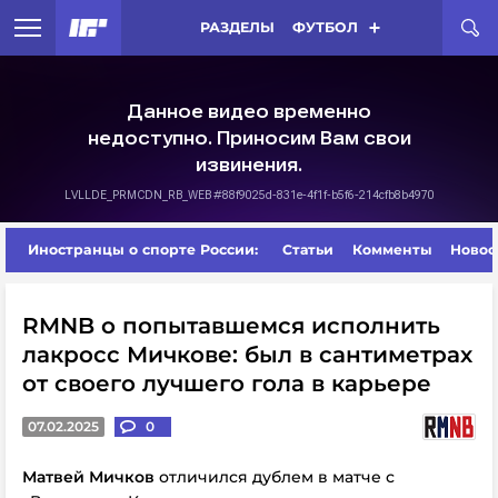
РАЗДЕЛЫ
ФУТБОЛ
Иностранцы о спорте России:
Статьи
Комменты
Новос
RMNB о попытавшемся исполнить
лакросс Мичкове: был в сантиметрах
от своего лучшего гола в карьере
07.02.2025
0
Матвей Мичков
отличился дублем в матче с