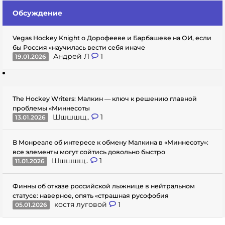
Обсуждение
Vegas Hockey Knight о Дорофееве и Барбашеве на ОИ, если
бы Россия «научилась вести себя иначе
Андрей Л
1
19.01.2026
The Hockey Writers: Малкин — ключ к решению главной
проблемы «Миннесоты
Шшшшщ..
1
13.01.2026
В Монреале об интересе к обмену Малкина в «Миннесоту»:
все элементы могут сойтись довольно быстро
Шшшшщ..
1
11.01.2026
Финны об отказе российской лыжнице в нейтральном
статусе: наверное, опять «страшная русофобия
костя луговой
1
05.01.2026