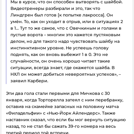
Мы в курсе, что он способен вытворять с шайбой.
Видеотренеры разбирали и это, так что
Линдгрен был готов [к попытке лакросса]. Он
умён. То, как он уходит в отрыв, или в ситуациях 2
в 1… Тут то же самое, что с Овечкиным и голами в
пустые ворота – многим это кажется пустяковым
делом, но для такого надо чувствовать шайбу на
инстинктивном уровне. Не успеешь голову
поднять, как он вновь выбежит 1 в 0. Это не
случайности, он очень хорошо читает такие
ситуации, всегда знает, где окажется шайба. В
НХЛ он может добиться невероятных успехов», –
заявил Карбери.
Эти два гола стали первыми для Мичкова с 30
января, когда Торторелла затеял с ним перебранку,
оставив на скамейке запасных на половину матча
«Филадельфии» с «Нью-Йорк Айлендерс». Также
наставник сказал, что если бы мог вернуть ситуацию
назад, то не стал бы сажать 39-го номера на весь
третий период той встречи.