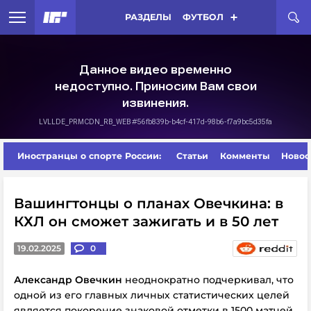
РАЗДЕЛЫ
ФУТБОЛ
Иностранцы о спорте России:
Статьи
Комменты
Новос
Вашингтонцы о планах Овечкина: в
КХЛ он сможет зажигать и в 50 лет
19.02.2025
0
Александр Овечкин
неоднократно подчеркивал, что
одной из его главных личных статистических целей
является покорение знаковой отметки в 1500 матчей