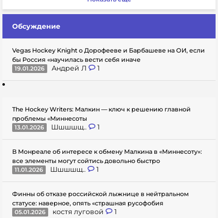
Обсуждение
Vegas Hockey Knight о Дорофееве и Барбашеве на ОИ, если
бы Россия «научилась вести себя иначе
Андрей Л
1
19.01.2026
The Hockey Writers: Малкин — ключ к решению главной
проблемы «Миннесоты
Шшшшщ..
1
13.01.2026
В Монреале об интересе к обмену Малкина в «Миннесоту»:
все элементы могут сойтись довольно быстро
Шшшшщ..
1
11.01.2026
Финны об отказе российской лыжнице в нейтральном
статусе: наверное, опять «страшная русофобия
костя луговой
1
05.01.2026