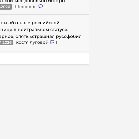
ут сойтись довольно быстро
Шшшшщ..
1
1.2026
ны об отказе российской
нице в нейтральном статусе:
ерное, опять «страшная русофобия
костя луговой
1
1.2026