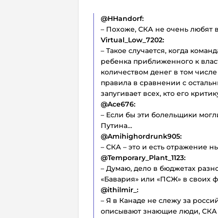
@HHandorf:
– Похоже, СКА не очень любят в
Virtual_Low_7202:
– Такое случается, когда коман
ребенка приближенного к влас
количеством денег в том числе
правила в сравнении с остальн
запугивает всех, кто его критик
@Ace676:
– Если бы эти болельщики могл
Путина…
@Amihighordrunk905:
– СКА – это и есть отражение 
@Temporary_Plant_1123:
– Думаю, дело в бюджетах разно
«Бавария» или «ПСЖ» в своих 
@ithilmir_:
– Я в Канаде не слежу за россий
описывают знающие люди, СКА ве