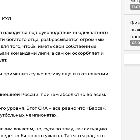
мог
11.0
 КХЛ.
Фин
лыж
да находится под руководством неадекватного
нав
ти богатого отца, разбрасывается огромным
05.0
 для того, чтобы иметь свои собственные
ыми командами лиги, а сам он оскорбляет и
ует.
и применить ту же логику еще и в отношении
нынешней России, причем абсолютно во всем.
го уровня. Этот СКА – все равно что «Барса»,
футбольных чемпионатах.
ским хоккеем, но, судя по тому, как ситуацию
дет себя просто ужасно. Так что я рад, что