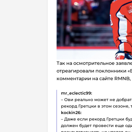
Так на осмотрительное заявл
отреагировали поклонники «
комментарии на сайте RMNB, 
mr_eclectic99:
– Ови реально может не добрать
рекорд Гретцки в этом сезоне, 
kockin26:
– Даже если рекорд Гретцки буд
должен будет провести еще оди
результативность не упадет, он