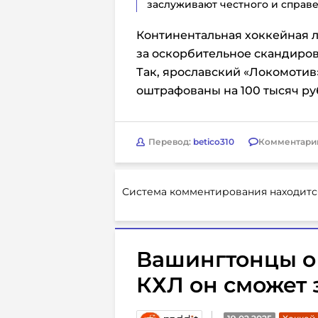
заслуживают честного и справ
Континентальная хоккейная л
за оскорбительное скандиро
Так, ярославский «Локомотив
оштрафованы на 100 тысяч р
Перевод:
betico310
Комментари
Система комментирования находитс
Вашингтонцы о 
КХЛ он сможет з