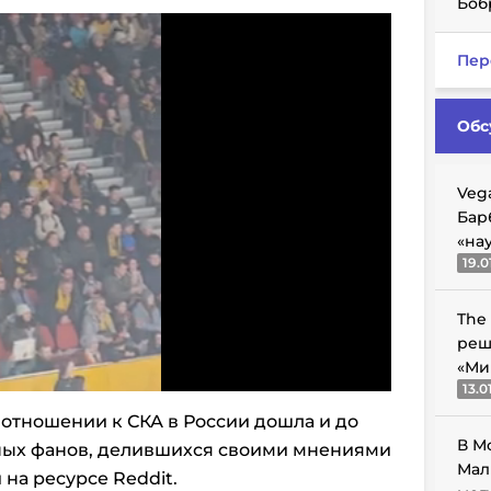
Боб
Пер
Обс
Veg
Бар
«на
19.0
The
реш
«Ми
13.0
отношении к СКА в России дошла и до
В М
ных фанов, делившихся своими мнениями
Мал
и на ресурсе Reddit.