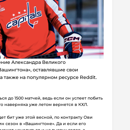
ение Александра Великого
Вашингтона», оставлявшие свои
а также на популярном ресурсе Reddit.
ся до 1500 матчей, ведь если он успеет побить
то наверняка уже летом вернется в КХЛ.
ет бит уже этой весной, по контракту Ови
н сезон в «Вашингтоне». Да и если его
 может нацелиться и на тысячу голов, а