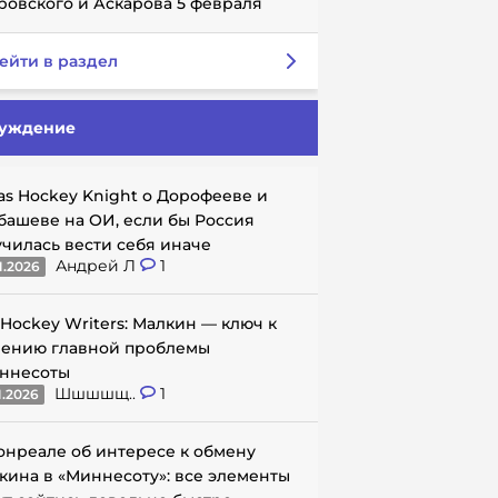
ровского и Аскарова 5 февраля
ейти в раздел
уждение
as Hockey Knight о Дорофееве и
башеве на ОИ, если бы Россия
училась вести себя иначе
Андрей Л
1
1.2026
 Hockey Writers: Малкин — ключ к
ению главной проблемы
ннесоты
Шшшшщ..
1
1.2026
онреале об интересе к обмену
кина в «Миннесоту»: все элементы