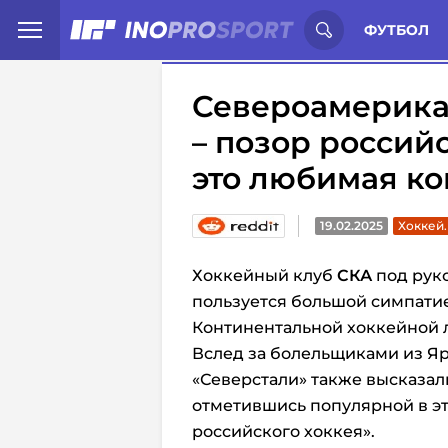
Иностранцы о спорте России:
С
ФУТБОЛ
Североамерика
– позор российс
это любимая к
19.02.2025
Хоккей
Хоккейный клуб
СКА
под рук
пользуется большой симпати
Континентальной хоккейной 
Вслед за болельщиками из Я
«Северстали» также высказал
отметившись популярной в эт
российского хоккея».