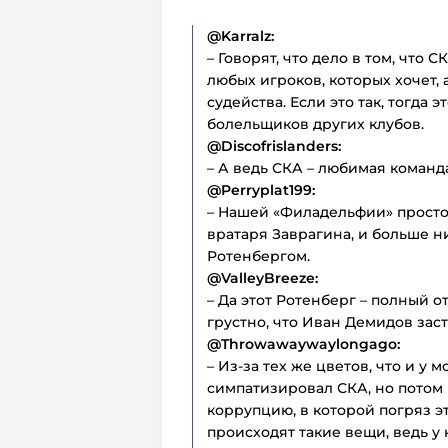
@Karralz:
– Говорят, что дело в том, что
любых игроков, которых хочет,
судейства. Если это так, тогда 
болельщиков других клубов.
@Discofrislanders:
– А ведь СКА – любимая команд
@Perryplat199:
– Нашей «Филадельфии» просто
вратаря Заврагина, и больше н
Ротенбергом.
@ValleyBreeze:
– Да этот Ротенберг – полный о
грустно, что Иван Демидов заст
@Throwawaywaylongago:
– Из-за тех же цветов, что и у
симпатизировал СКА, но потом 
коррупцию, в которой погряз эт
происходят такие вещи, ведь у