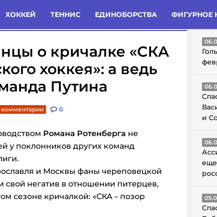
татьи
Комменты
Новости
ХОККЕЙ
ТЕННИС
ЕДИНОБОРСТВА
ФИГУРНОЕ 
ГО
06.
нцы о кричалке «СКА
Гол
фев
кого хоккея»: а ведь
оманда Путина
06.
Спа
Вас
. комментарии
0
и С
оводством
Романа Ротенберга
не
06.
ей у поклонников других команд
Асс
лиги.
еще
рославля и Москвы фаны череповецкой
рос
и свой негатив в отношении питерцев,
ом сезоне кричалкой: «СКА – позор
05.
Спа