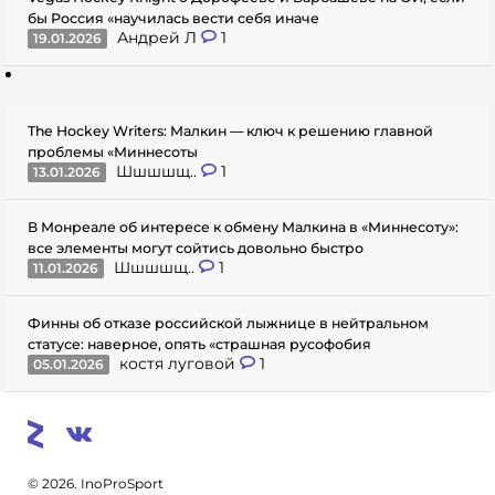
бы Россия «научилась вести себя иначе
Андрей Л
1
19.01.2026
The Hockey Writers: Малкин — ключ к решению главной
проблемы «Миннесоты
Шшшшщ..
1
13.01.2026
В Монреале об интересе к обмену Малкина в «Миннесоту»:
все элементы могут сойтись довольно быстро
Шшшшщ..
1
11.01.2026
Финны об отказе российской лыжнице в нейтральном
статусе: наверное, опять «страшная русофобия
костя луговой
1
05.01.2026
© 2026. InoProSport