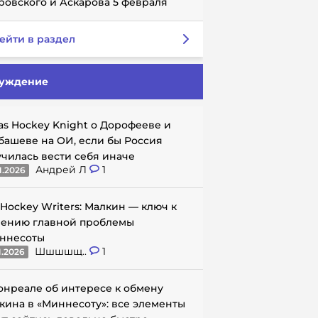
ровского и Аскарова 5 февраля
ейти в раздел
уждение
as Hockey Knight о Дорофееве и
башеве на ОИ, если бы Россия
училась вести себя иначе
Андрей Л
1
1.2026
 Hockey Writers: Малкин — ключ к
ению главной проблемы
ннесоты
Шшшшщ..
1
1.2026
онреале об интересе к обмену
кина в «Миннесоту»: все элементы