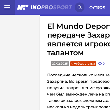
Иностранцы о спорте России:
С
ФУТБОЛ
El Mundo Deport
передаче Захар
является игрок
талантом
22.02.2025
Футбол. статьи
0
Последние несколько месяце
Захаряна
. Во время предсез
получил повреждение сухожил
чем был вынужден лечь на оп
также оказалось сложным дело
несколько недель тренировал