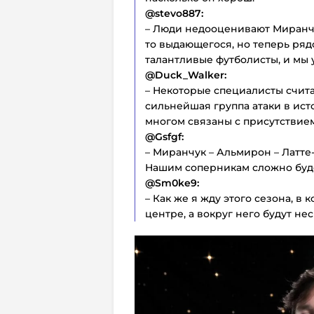
@stevo887:
– Люди недооценивают Миранчук
то выдающегося, но теперь ряд
талантливые футболисты, и мы у
@Duck_Walker:
– Некоторые специалисты считаю
сильнейшая группа атаки в ист
многом связаны с присутствие
@Gsfgf:
– Миранчук – Альмирон – Латте
Нашим соперникам сложно буде
@Sm0ke9:
– Как же я жду этого сезона, в
центре, а вокруг него будут не