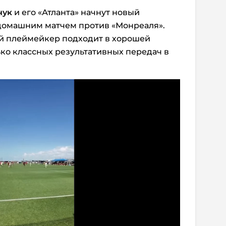
чук
и его «Атланта» начнут новый
домашним матчем против «Монреаля».
ий плеймейкер подходит в хорошей
ько классных результативных передач в