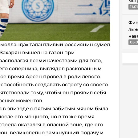
мог
11.0
Фин
лыж
нав
05.0
тьюлланда» талантливый россиянин сумел
 Захарян вышел на газон при
располагая всеми качествами для того,
его соперника, выглядел раскованным
ое время Арсен провел в роли левого
способность создавать остроту со своего
ятствовали тому, чтобы он проявил себя
асных моментов.
а в эпизоде с пятым забитым мячом была
после его мощного, но в то же время
рела оказался в опасной зоне, где его
он, великолепно замкнувший подачу и