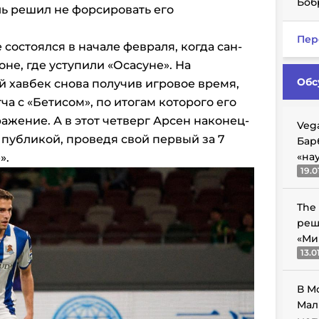
Боб
ь решил не форсировать его
Пер
 состоялся в начале февраля, когда сан-
не, где уступили «Осасуне». На
Обс
 хавбек снова получив игровое время,
ча с «Бетисом», по итогам которого его
ажение. А в этот четверг Арсен наконец-
Veg
публикой, проведя свой первый за 7
Бар
«на
».
19.0
The
реш
«Ми
13.0
В М
Мал