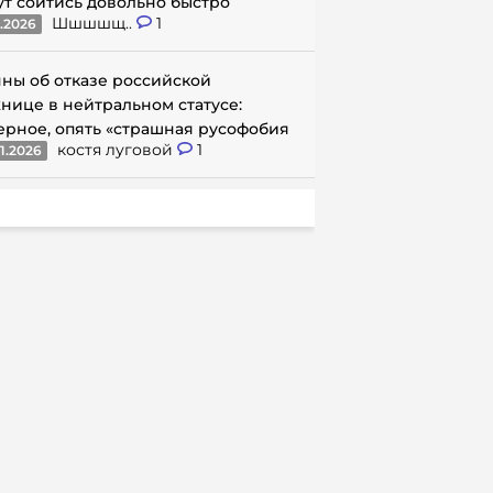
ут сойтись довольно быстро
Шшшшщ..
1
1.2026
ны об отказе российской
нице в нейтральном статусе:
ерное, опять «страшная русофобия
костя луговой
1
1.2026