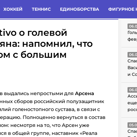
татьи
Комменты
Новости
ХОККЕЙ
ТЕННИС
ЕДИНОБОРСТВА
ФИГУРНОЕ 
ГО
06.
ivo о голевой
Гол
фев
яна: напомнил, что
ом с большим
06.
Спа
Вас
и С
06.
в выдались непростыми для
Арсена
Асс
онных сборов российский полузащитник
еще
ий голеностопного сустава, в связи с
рос
ерацию. Полноценно вернуться в состав
м: несмотря на то, что Арсен уже
05.
Спа
ся в общей группе, наставник «Реала