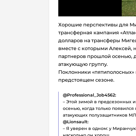
Хорошие перспективы для Ми
трансферная кампания «Атла
долларов на трансферы Мигел
вместе с которыми Алексей,
партнеров прошлой осенью,
атакующую группу.
Поклонники «пятиполосных» м
предстоящем сезоне.
@Professional_Job4562:
– Этой зимой в предсезонных 
осенью, когда только появился 
атакующих полузащитников МЛ
@Lionsault:
– Я уверен в одном: у Миранчук
насколько он хорош.