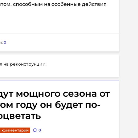
нтом, способным на особенные действия
и:
0
я на реконструкции.
ут мощного сезона от
ом году он будет по-
оцветать
. комментарии
0