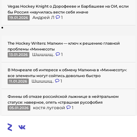
Vegas Hockey Knight о Дорофееве и Барбашеве на ОИ, если
бы Россия «научилась вести себя иначе
Андрей Л
1
19.01.2026
The Hockey Writers: Малкин — ключ к решению главной
проблемы «Миннесоты
Шшшшщ..
1
13.01.2026
В Монреале об интересе к обмену Малкина в «Миннесоту»:
все элементы могут сойтись довольно быстро
Шшшшщ..
1
11.01.2026
Финны об отказе российской лыжнице в нейтральном
статусе: наверное, опять «страшная русофобия
костя луговой
1
05.01.2026