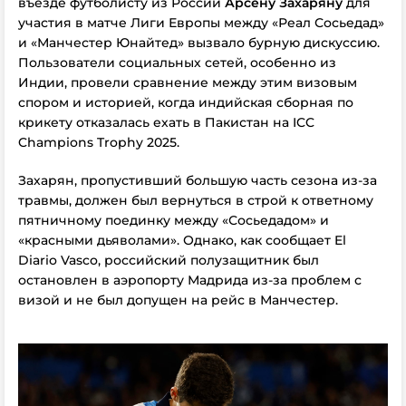
въезде футболисту из России
Арсену Захаряну
для
участия в матче Лиги Европы между «Реал Сосьедад»
и «Манчестер Юнайтед» вызвало бурную дискуссию.
Пользователи социальных сетей, особенно из
Индии, провели сравнение между этим визовым
спором и историей, когда индийская сборная по
крикету отказалась ехать в Пакистан на ICC
Champions Trophy 2025.
Захарян, пропустивший большую часть сезона из-за
травмы, должен был вернуться в строй к ответному
пятничному поединку между «Сосьедадом» и
«красными дьяволами». Однако, как сообщает El
Diario Vasco, российский полузащитник был
остановлен в аэропорту Мадрида из-за проблем с
визой и не был допущен на рейс в Манчестер.