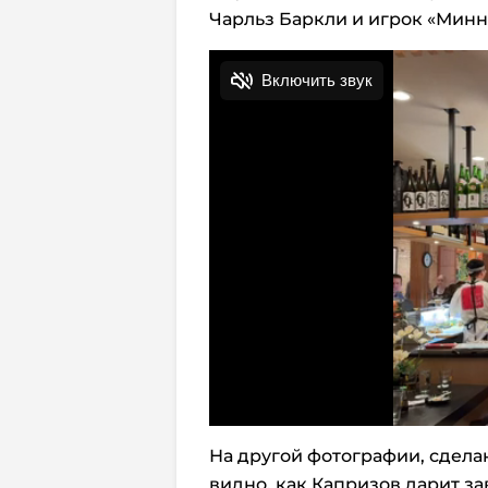
Чарльз Баркли и игрок «Мин
На другой фотографии, сдел
видно, как Капризов дарит з