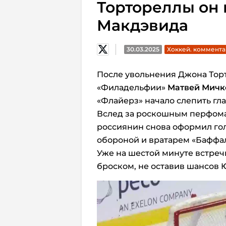
Тортореллы он 
Макдэвида
30.03.2025
Хоккей. коммент
После увольнения Джона Торт
«Филадельфии»
Матвей Мичк
«Флайерз» начало слепить гла
Вслед за роскошным перфома
россиянин снова оформил го
обороной и вратарем «Баффал
Уже на шестой минуте встреч
броском, не оставив шансов 