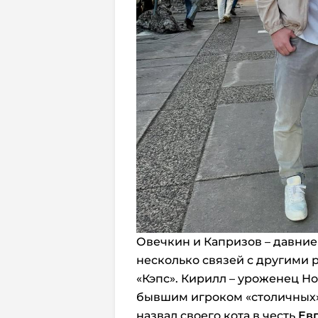
Овечкин и Капризов – давни
несколько связей с другими 
«Кэпс». Кирилл – уроженец Но
бывшим игроком «столичных
назвал своего кота в честь
Ев