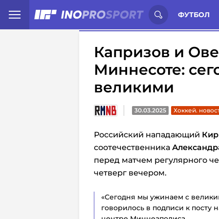
Иностранцы о спорте России:
С
ФУТБОЛ
Капризов и Ове
Миннесоте: сег
великими
30.03.2025
Хоккей. новос
Российский нападающий
Кир
соотечественника
Александр
перед матчем регулярного че
четверг вечером.
«Сегодня мы ужинаем с велики
говорилось в подписи к посту 
центре Миннеаполиса.