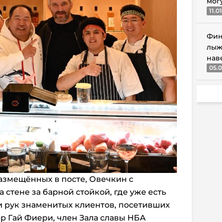
мог
11.0
Фин
лыж
нав
05.0
азмещённых в посте, Овечкин с
 стене за барной стойкой, где уже есть
и рук знаменитых клиентов, посетивших
вар Гай Фиери, член Зала славы НБА