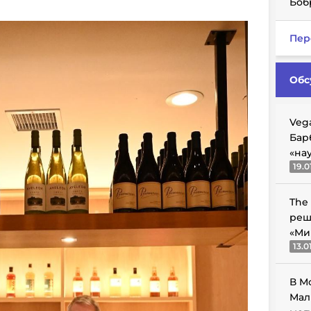
Боб
Пер
Обс
Veg
Бар
«на
19.0
The
реш
«Ми
13.0
В М
Мал