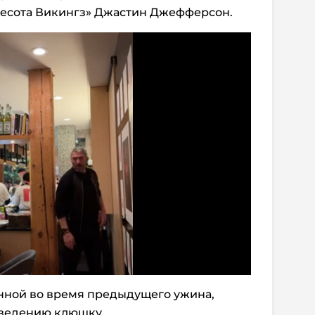
несота Викингз» Джастин Джефферсон.
анной во время предыдущего ужина,
аведению клюшку.