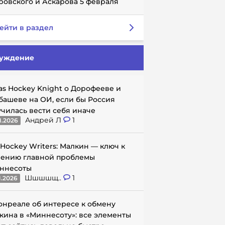
ровского и Аскарова 5 февраля
ейти в раздел
уждение
as Hockey Knight о Дорофееве и
башеве на ОИ, если бы Россия
училась вести себя иначе
Андрей Л
1
1.2026
 Hockey Writers: Малкин — ключ к
ению главной проблемы
ннесоты
Шшшшщ..
1
1.2026
онреале об интересе к обмену
кина в «Миннесоту»: все элементы