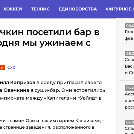
татьи
Комменты
Новости
ХОККЕЙ
ТЕННИС
ЕДИНОБОРСТВА
ФИГУРНОЕ 
ГО
06.
чкин посетили бар в
Гол
фев
одня мы ужинаем с
06.
Спа
Вас
ти
0
и С
илл Капризов
в среду пригласил своего
06.
а Овечкина
в суши-бар. Они встретились
Асс
мпионата между «Кэпиталз» и «Уайлд» в
еще
рос
ми – самим Ови и нашим парнем Капризом», –
05.
на странице заведения, расположенного в
Спа