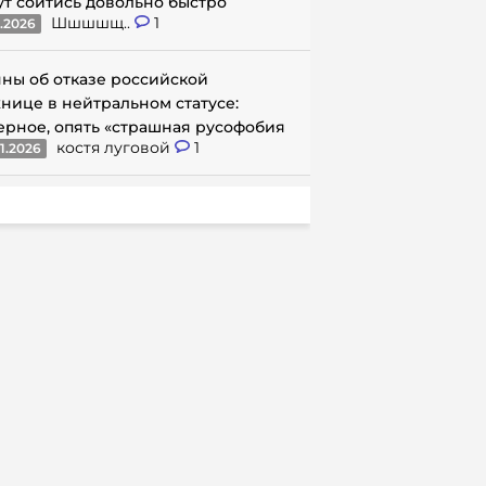
ут сойтись довольно быстро
Шшшшщ..
1
1.2026
ны об отказе российской
нице в нейтральном статусе:
ерное, опять «страшная русофобия
костя луговой
1
1.2026