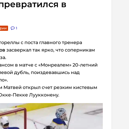
превратился в
арии
1
ореллы с поста главного тренера
ов
засверкал так ярко, что соперникам
за.
нсом в матче с «Монреалем» 20-летний
левой дубль, поиздевавшись над
о».
и Матвей открыл счет резким кистевым
Юкке-Пекке Луукконену.